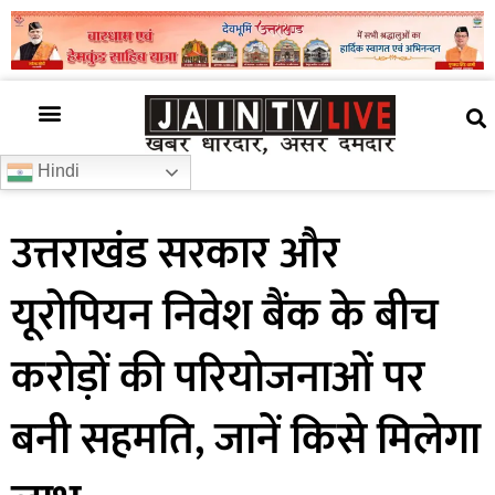
अजब गजब
खबर अभी-अभी
खबर ज़रा हटके
देश की खबर
राज्यों से खबरें
रोचक जानकारी
समाज –संस्कृति
Hindi
उत्तराखंड सरकार और
यूरोपियन निवेश बैंक के बीच
करोड़ों की परियोजनाओं पर
बनी सहमति, जानें किसे मिलेगा