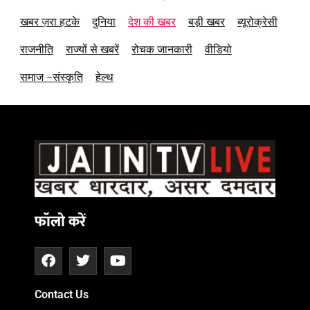
खबर ज़रा हटके
दुनिया
देश की खबर
बड़ी खबर
ब्यूरोक्रेसी
राजनीति
राज्यों से खबरें
रोचक जानकारी
वीडियो
समाज –संस्कृति
हेल्थ
फॉलो करें
Contact Us