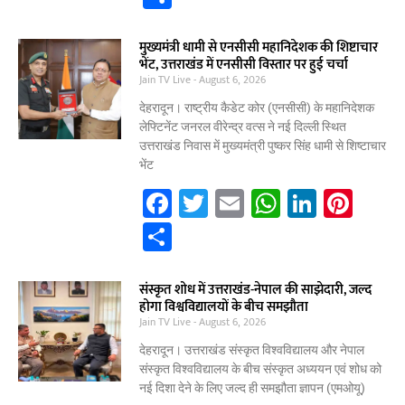
c
itt
ai
at
k
er
h
e
er
l
s
e
e
ar
मुख्यमंत्री धामी से एनसीसी महानिदेशक की शिष्टाचार
भेंट, उत्तराखंड में एनसीसी विस्तार पर हुई चर्चा
b
A
dI
st
e
Jain TV Live
August 6, 2026
o
p
n
देहरादून। राष्ट्रीय कैडेट कोर (एनसीसी) के महानिदेशक
o
p
लेफ्टिनेंट जनरल वीरेन्द्र वत्स ने नई दिल्ली स्थित
उत्तराखंड निवास में मुख्यमंत्री पुष्कर सिंह धामी से शिष्टाचार
k
भेंट
F
T
E
W
Li
Pi
a
w
m
h
n
nt
S
c
itt
ai
at
k
er
h
e
er
l
s
e
e
ar
संस्कृत शोध में उत्तराखंड-नेपाल की साझेदारी, जल्द
होगा विश्वविद्यालयों के बीच समझौता
b
A
dI
st
e
Jain TV Live
August 6, 2026
o
p
n
देहरादून। उत्तराखंड संस्कृत विश्वविद्यालय और नेपाल
o
p
संस्कृत विश्वविद्यालय के बीच संस्कृत अध्ययन एवं शोध को
नई दिशा देने के लिए जल्द ही समझौता ज्ञापन (एमओयू)