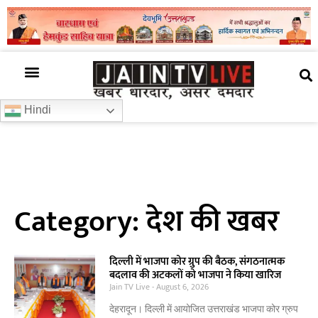
अजब गजब
खबर अभी-अभी
खबर ज़रा हटके
देश की खबर
राज्यों से खबरें
रोचक जानकारी
समाज –संस्कृति
Hindi
Category: देश की खबर
दिल्ली में भाजपा कोर ग्रुप की बैठक, संगठनात्मक
बदलाव की अटकलों को भाजपा ने किया खारिज
Jain TV Live
August 6, 2026
देहरादून। दिल्ली में आयोजित उत्तराखंड भाजपा कोर ग्रुप