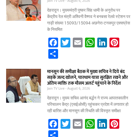
e
Jain TV Live
August 6, 2026
o
p
n
देहरादून। मुख्यमंत्री पुष्कर सिंह धामी के अनुरोध पर
o
p
केंद्रीय रेल मंत्री अश्विनी वैष्णव ने बनबसा रेलवे स्टेशन पर
गाड़ी संख्या 15093/15094 अछनेरा-टनकपुर एक्सप्रेस
k
के नियमित
F
T
E
W
Li
Pi
a
w
m
h
n
nt
S
c
itt
ai
at
k
er
h
e
er
l
s
e
e
ar
मानसून की समीक्षा बैठक में मुख्य सचिव ने दिये बंद
सड़कें जल्द खोलने, चारधाम यात्रा सुरक्षित रखने और
b
A
dI
st
e
अंतिम व्यक्ति तक मौसम अलर्ट पहुंचाने के निर्देश
Jain TV Live
o
August 6, 2026
p
n
o
p
देहरादून। मुख्य सचिव आनंद बर्द्धन ने राज्य आपातकालीन
परिचालन केंद्र (एसईओसी) पहुंचकर प्रदेश में लगातार हो
k
रही बारिश और मानसून की स्थिति की विस्तृत समीक्षा
F
T
E
W
Li
Pi
a
w
m
h
n
nt
S