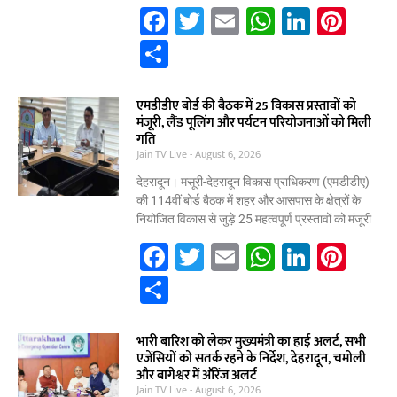
k
F
T
E
W
Li
Pi
a
w
m
h
n
nt
S
c
itt
ai
at
k
er
h
e
er
l
s
e
e
ar
एमडीडीए बोर्ड की बैठक में 25 विकास प्रस्तावों को
मंजूरी, लैंड पूलिंग और पर्यटन परियोजनाओं को मिली
b
A
dI
st
e
गति
Jain TV Live
o
August 6, 2026
p
n
o
p
देहरादून। मसूरी-देहरादून विकास प्राधिकरण (एमडीडीए)
की 114वीं बोर्ड बैठक में शहर और आसपास के क्षेत्रों के
k
नियोजित विकास से जुड़े 25 महत्वपूर्ण प्रस्तावों को मंजूरी
F
T
E
W
Li
Pi
a
w
m
h
n
nt
S
c
itt
ai
at
k
er
h
e
er
l
s
e
e
ar
भारी बारिश को लेकर मुख्यमंत्री का हाई अलर्ट, सभी
एजेंसियों को सतर्क रहने के निर्देश, देहरादून, चमोली
b
A
dI
st
e
और बागेश्वर में ऑरेंज अलर्ट
Jain TV Live
August 6, 2026