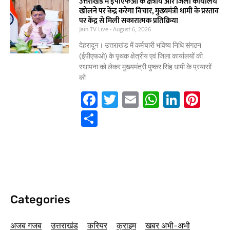
e
er
l
s
e
e
ar
उत्तराखंड में ईपीएफओ के क्षेत्रीय और जिला कार्यालय
खोलने पर केंद्र करेगा विचार, मुख्यमंत्री धामी के प्रस्ताव
b
A
dI
st
e
पर केंद्र से मिली सकारात्मक प्रतिक्रिया
Jain TV Live
o
August 6, 2026
p
n
o
p
देहरादून। उत्तराखंड में कर्मचारी भविष्य निधि संगठन
(ईपीएफओ) के पृथक क्षेत्रीय एवं जिला कार्यालयों की
k
स्थापना को लेकर मुख्यमंत्री पुष्कर सिंह धामी के प्रयासों
को
F
T
E
W
Li
Pi
a
w
m
h
n
nt
S
c
itt
ai
at
k
er
h
e
er
l
s
e
e
ar
b
A
dI
st
e
o
p
n
o
p
Categories
k
अजब गजब
उत्तराखंड
करियर
क्राइम
खबर अभी-अभी