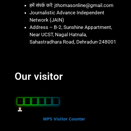
हमें संपर्क करें: jthomasonline@gmail.com
Journalistic Advance Independent
Network (JAIN)
Address – B-2, Sunshine Appartment,
Near UCST, Nagal Hatnala,
Sahastradhara Road, Dehradun-248001
Marketing hack 4U
Marketing Hack4 U
7k Network
Blinkit Franchise Cost
Ask Daman
Our visitor
Our Visitor
5
8
3
7
1
7
Users Today : 103
Powered By
WPS Visitor Counter
Ask Daman
Link Dot
Law Scholar Hub
Ai Assistica
7k Network