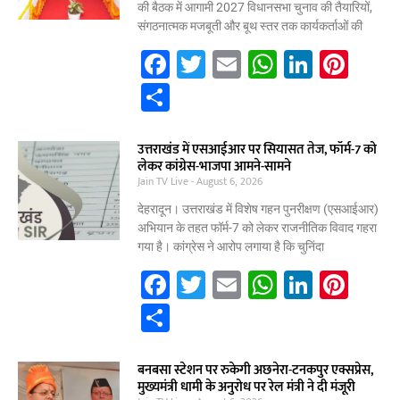
की बैठक में आगामी 2027 विधानसभा चुनाव की तैयारियों,
संगठनात्मक मजबूती और बूथ स्तर तक कार्यकर्ताओं की
F
T
E
W
Li
Pi
a
w
m
h
n
nt
S
c
itt
ai
at
k
er
h
e
er
l
s
e
e
ar
उत्तराखंड में एसआईआर पर सियासत तेज, फॉर्म-7 को
लेकर कांग्रेस-भाजपा आमने-सामने
b
A
dI
st
e
Jain TV Live
August 6, 2026
o
p
n
देहरादून। उत्तराखंड में विशेष गहन पुनरीक्षण (एसआईआर)
o
p
अभियान के तहत फॉर्म-7 को लेकर राजनीतिक विवाद गहरा
गया है। कांग्रेस ने आरोप लगाया है कि चुनिंदा
k
F
T
E
W
Li
Pi
a
w
m
h
n
nt
S
c
itt
ai
at
k
er
h
e
er
l
s
e
e
ar
बनबसा स्टेशन पर रुकेगी अछनेरा-टनकपुर एक्सप्रेस,
मुख्यमंत्री धामी के अनुरोध पर रेल मंत्री ने दी मंजूरी
b
A
dI
st