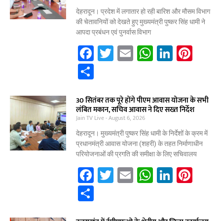
o
p
n
o
p
देहरादून। प्रदेश में लगातार हो रही बारिश और मौसम विभाग
की चेतावनियों को देखते हुए मुख्यमंत्री पुष्कर सिंह धामी ने
k
आपदा प्रबंधन एवं पुनर्वास विभाग
F
T
E
W
Li
Pi
a
w
m
h
n
nt
S
c
itt
ai
at
k
er
h
e
er
l
s
e
e
ar
30 सितंबर तक पूरे होंगे पीएम आवास योजना के सभी
लंबित मकान, सचिव आवास ने दिए सख्त निर्देश
b
A
dI
st
e
Jain TV Live
August 6, 2026
o
p
n
देहरादून। मुख्यमंत्री पुष्कर सिंह धामी के निर्देशों के क्रम में
o
p
प्रधानमंत्री आवास योजना (शहरी) के तहत निर्माणाधीन
परियोजनाओं की प्रगति की समीक्षा के लिए सचिवालय
k
F
T
E
W
Li
Pi
a
w
m
h
n
nt
S
c
itt
ai
at
k
er
h