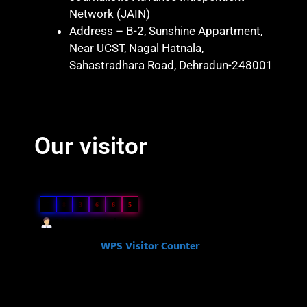
Network (JAIN)
Address – B-2, Sunshine Appartment,
Near UCST, Nagal Hatnala,
Sahastradhara Road, Dehradun-248001
Marketing hack 4U
Marketing Hack4 U
7k Network
Blinkit Franchise Cost
Ask Daman
Our visitor
Our Visitor
5
8
3
6
6
5
Users Today : 51
Powered By
WPS Visitor Counter
Ask Daman
Link Dot
Law Scholar Hub
Ai Assistica
7k Network
News Portal Development Company in India