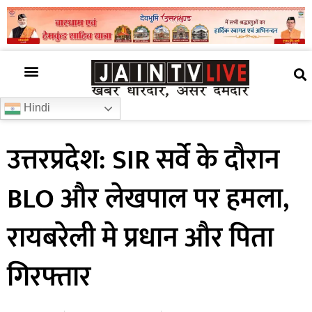
अजब गजब
खबर अभी-अभी
खबर ज़रा हटके
देश की खबर
राज्यों से खबरें
रोचक जानकारी
समाज –संस्कृति
Hindi
उत्तरप्रदेश: SIR सर्वे के दौरान
BLO और लेखपाल पर हमला,
रायबरेली मे प्रधान और पिता
गिरफ्तार