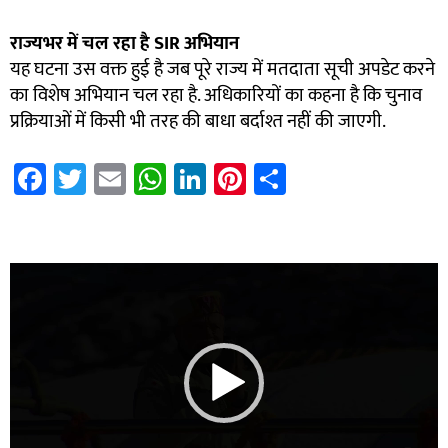
राज्यभर में चल रहा है
SIR
अभियान
यह घटना उस वक्त हुई है जब पूरे राज्य में मतदाता सूची अपडेट करने
का विशेष अभियान चल रहा है. अधिकारियों का कहना है कि चुनाव
प्रक्रियाओं में किसी भी तरह की बाधा बर्दाश्त नहीं की जाएगी.
Fa
T
E
W
Li
Pi
S
ce
wi
m
h
nk
nt
h
b
tt
ail
at
e
er
ar
7k Network
Blinkit Franchise Cost
Ask Daman
o
er
sA
dI
es
e
Video
ok
p
n
t
Player
p