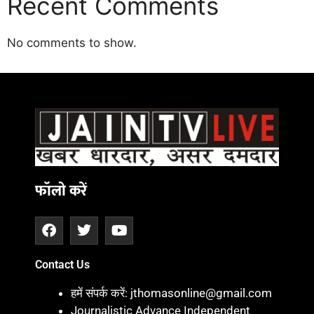
Recent Comments
No comments to show.
Daman
ot
iot
cholar Hub
istica
twork
ortal Development Company in India
फॉलो करें
Contact Us
हमें संपर्क करें: jthomasonline@gmail.com
Journalistic Advance Independent