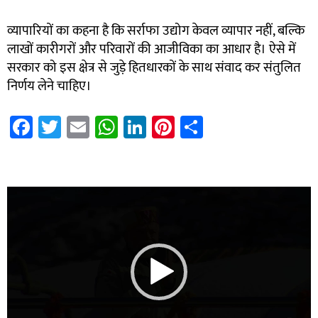
व्यापारियों का कहना है कि सर्राफा उद्योग केवल व्यापार नहीं, बल्कि
लाखों कारीगरों और परिवारों की आजीविका का आधार है। ऐसे में
सरकार को इस क्षेत्र से जुड़े हितधारकों के साथ संवाद कर संतुलित
निर्णय लेने चाहिए।
Fa
T
E
W
Li
Pi
S
ce
wi
m
h
nk
nt
h
b
tt
ail
at
e
er
ar
7k Network
Blinkit Franchise Cost
Ask Daman
o
er
sA
dI
es
e
Video
ok
p
n
t
Player
p