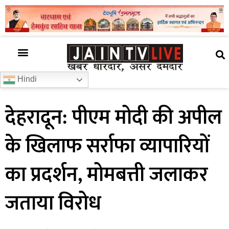
अजब गजब
खबर अभी-अभी
खबर ज़रा हटके
देश की खबर
राज्यों से खबरें
रोचक जानकारी
समाज –संस्कृति
Hindi
देहरादून: पीएम मोदी की अपील
के खिलाफ सर्राफा व्यापारियों
का प्रदर्शन, मोमबत्ती जलाकर
जताया विरोध