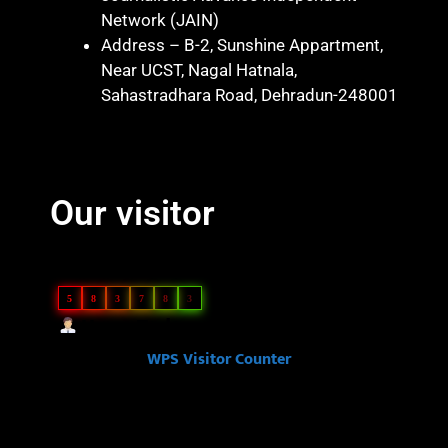
Network (JAIN)
Address – B-2, Sunshine Appartment,
Near UCST, Nagal Hatnala,
Sahastradhara Road, Dehradun-248001
Marketing hack 4U
Marketing Hack4 U
7k Network
Blinkit Franchise Cost
Ask Daman
Our visitor
Our Visitor
5
8
3
7
8
3
Users Today : 56
Powered By
WPS Visitor Counter
Ask Daman
Link Dot
Law Scholar Hub
Ai Assistica
7k Network
News Portal Development Company in India