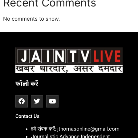
Recent Comments
No comments to show.
Daman
ot
iot
cholar Hub
istica
twork
ortal Development Company in India
फॉलो करें
Contact Us
हमें संपर्क करें: jthomasonline@gmail.com
Journalistic Advance Independent