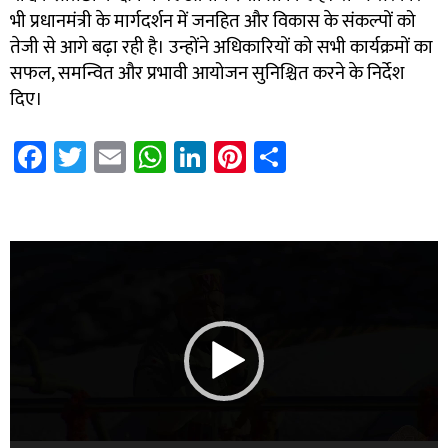
भी प्रधानमंत्री के मार्गदर्शन में जनहित और विकास के संकल्पों को
तेजी से आगे बढ़ा रही है। उन्होंने अधिकारियों को सभी कार्यक्रमों का
सफल, समन्वित और प्रभावी आयोजन सुनिश्चित करने के निर्देश
दिए।
Fa
T
E
W
Li
Pi
S
ce
wi
m
h
nk
nt
h
b
tt
ail
at
e
er
ar
7k Network
Blinkit Franchise Cost
Ask Daman
o
er
sA
dI
es
e
Video
ok
p
n
t
Player
p