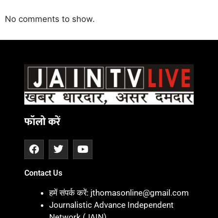
No comments to show.
Daman
ot
iot
cholar Hub
istica
twork
ortal Development Company in India
फॉलो करें
Contact Us
हमें संपर्क करें: jthomasonline@gmail.com
Journalistic Advance Independent
Network (JAIN)