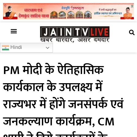
अजब गजब
खबर अभी-अभी
खबर ज़रा हटके
देश की खबर
राज्यों से खबरें
रोचक जानकारी
समाज –संस्कृति
Hindi
PM मोदी के ऐतिहासिक
कार्यकाल के उपलक्ष्य में
राज्यभर में होंगे जनसंपर्क एवं
जनकल्याण कार्यक्रम, CM