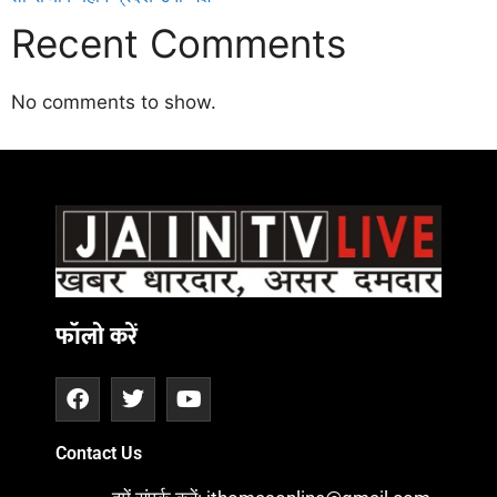
Recent Comments
No comments to show.
Daman
ot
iot
cholar Hub
istica
twork
ortal Development Company in India
फॉलो करें
Contact Us