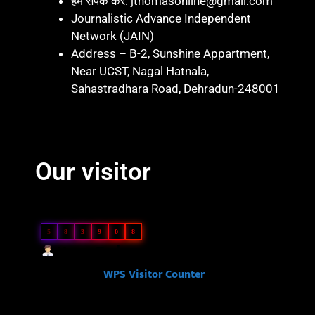
हमें संपर्क करें: jthomasonline@gmail.com
Journalistic Advance Independent
Network (JAIN)
Address – B-2, Sunshine Appartment,
Near UCST, Nagal Hatnala,
Sahastradhara Road, Dehradun-248001
Marketing hack 4U
Marketing Hack4 U
7k Network
Blinkit Franchise Cost
Ask Daman
Our visitor
Our Visitor
5
8
3
9
0
8
Users Today : 61
Powered By
WPS Visitor Counter
Ask Daman
Link Dot
Law Scholar Hub
Ai Assistica
7k Network
News Portal Development Company in India