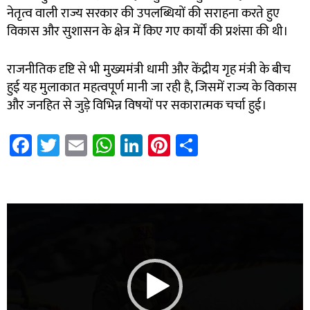
नेतृत्व वाली राज्य सरकार की उपलब्धियों की सराहना करते हुए
विकास और सुशासन के क्षेत्र में किए गए कार्यों की प्रशंसा की थी।
राजनीतिक दृष्टि से भी मुख्यमंत्री धामी और केंद्रीय गृह मंत्री के बीच
हुई यह मुलाकात महत्वपूर्ण मानी जा रही है, जिसमें राज्य के विकास
और जनहित से जुड़े विभिन्न विषयों पर सकारात्मक चर्चा हुई।
Fa
T
E
W
Li
Pi
S
ce
wi
m
h
nk
nt
h
b
tt
ail
at
e
er
ar
7k Network
Blinkit Franchise Cost
Ask Daman
o
er
sA
dI
es
e
Video
ok
p
n
t
Player
p