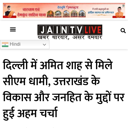
अजब गजब
खबर अभी-अभी
खबर ज़रा हटके
देश की खबर
राज्यों से खबरें
रोचक जानकारी
समाज –संस्कृति
Hindi
दिल्ली में अमित शाह से मिले
सीएम धामी, उत्तराखंड के
विकास और जनहित के मुद्दों पर
हुई अहम चर्चा