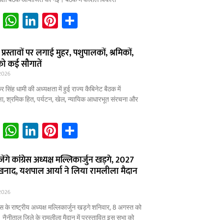
p
E
W
Li
Pi
S
m
h
n
nt
h
ai
at
k
er
ar
प्रस्तावों पर लगाई मुहर, पशुपालकों, श्रमिकों,
को कई सौगातें
l
s
e
e
e
2026
A
dI
st
कर सिंह धामी की अध्यक्षता में हुई राज्य कैबिनेट बैठक में
p
n
षा, श्रमिक हित, पर्यटन, खेल, न्यायिक आधारभूत संरचना और
p
E
W
Li
Pi
S
m
h
n
nt
h
ai
at
k
er
ar
जेंगे कांग्रेस अध्यक्ष मल्लिकार्जुन खड़गे, 2027
शंखनाद, यशपाल आर्या ने लिया रामलीला मैदान
l
s
e
e
e
A
dI
st
2026
p
n
रेस के राष्ट्रीय अध्यक्ष मल्लिकार्जुन खड़गे शनिवार, 8 अगस्त को
गे। नैनीताल जिले के रामलीला मैदान में प्रस्तावित इस सभा को