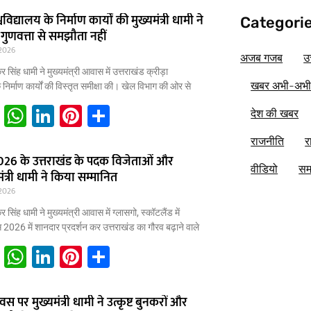
वविद्यालय के निर्माण कार्यों की मुख्यमंत्री धामी ने
Categori
 गुणवत्ता से समझौता नहीं
2026
अजब गजब
उ
कर सिंह धामी ने मुख्यमंत्री आवास में उत्तराखंड क्रीड़ा
खबर अभी-अभ
े निर्माण कार्यों की विस्तृत समीक्षा की। खेल विभाग की ओर से
E
W
Li
Pi
S
देश की खबर
m
h
n
nt
h
राजनीति
र
ai
at
k
er
ar
2026 के उत्तराखंड के पदक विजेताओं और
वीडियो
सम
यमंत्री धामी ने किया सम्मानित
l
s
e
e
e
2026
A
dI
st
कर सिंह धामी ने मुख्यमंत्री आवास में ग्लासगो, स्कॉटलैंड में
p
n
2026 में शानदार प्रदर्शन कर उत्तराखंड का गौरव बढ़ाने वाले
p
E
W
Li
Pi
S
m
h
n
nt
h
ai
at
k
er
ar
वस पर मुख्यमंत्री धामी ने उत्कृष्ट बुनकरों और