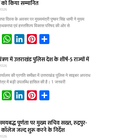
ं को किया सम्मानित
l
s
e
e
e
2026
A
dI
st
घा दिवस के अवसर पर मुख्यमंत्री पुष्कर सिंह धामी ने मुख्य
p
n
 हथकरघा एवं हस्तशिल्प विकास परिषद की ओर से
p
E
W
Li
Pi
S
m
h
n
nt
h
ai
at
k
er
ar
ण में उत्तराखंड पुलिस देश के शीर्ष-5 राज्यों में
2026
l
s
e
e
e
A
dI
st
ार्यालय की प्रगति समीक्षा में उत्तराखंड पुलिस ने साइबर अपराध
क्षेत्र में बड़ी उपलब्धि हासिल की है। 1 जनवरी
p
n
E
W
Li
Pi
S
p
m
h
n
nt
h
ai
at
k
er
ar
 समयबद्ध पूर्णता पर मुख्य सचिव सख्त, रुद्रपुर-
l
s
e
e
e
कॉलेज जल्द शुरू करने के निर्देश
A
dI
st
2026