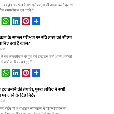
p
n
द बर्द्धन ने प्रदेश के मेगा प्रोजेक्ट्स की समीक्षा करते हुए सभी
p
्धारित समयसीमा में पूरा करने के
E
W
Li
Pi
S
m
h
n
nt
h
ai
at
k
er
ar
्हीकल के सफल परीक्षण पर रवि टम्टा को सीएम
ानिए क्यों है खास?
l
s
e
e
e
2026
A
dI
st
ोटे से गांव काफलीखान के युवा रवि टम्टा इन दिनों अपनी अनोखी
p
n
ं चर्चा का विषय बने हुए हैं.
p
E
W
Li
Pi
S
m
h
n
nt
h
ai
at
k
er
ar
ल हब बनाने की तैयारी, मुख्य सचिव ने सभी
पर लाने के दिए निर्देश
l
s
e
e
e
2026
A
dI
st
द बर्द्धन की अध्यक्षता में सचिवालय में कौशल विकास एवं
p
n
क्षा बैठक आयोजित की गई। बैठक में कौशल विकास