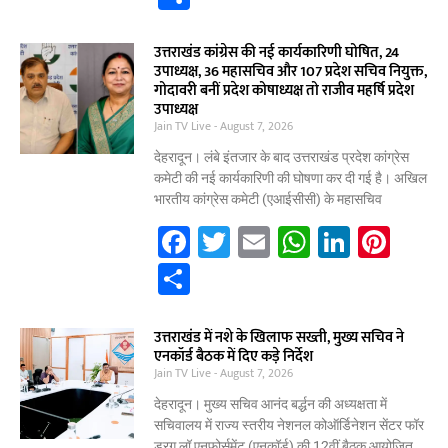
c
itt
ai
at
k
er
h
e
er
l
s
e
e
ar
उत्तराखंड कांग्रेस की नई कार्यकारिणी घोषित, 24
उपाध्यक्ष, 36 महासचिव और 107 प्रदेश सचिव नियुक्त,
b
A
dI
st
e
गोदावरी बनीं प्रदेश कोषाध्यक्ष तो राजीव महर्षि प्रदेश
उपाध्यक्ष
o
p
n
Jain TV Live
August 7, 2026
o
p
देहरादून। लंबे इंतजार के बाद उत्तराखंड प्रदेश कांग्रेस
k
कमेटी की नई कार्यकारिणी की घोषणा कर दी गई है। अखिल
भारतीय कांग्रेस कमेटी (एआईसीसी) के महासचिव
F
T
E
W
Li
Pi
a
w
m
h
n
nt
S
c
itt
ai
at
k
er
h
e
er
l
s
e
e
ar
उत्तराखंड में नशे के खिलाफ सख्ती, मुख्य सचिव ने
एनकॉर्ड बैठक में दिए कड़े निर्देश
b
A
dI
st
e
Jain TV Live
August 7, 2026
o
p
n
देहरादून। मुख्य सचिव आनंद बर्द्धन की अध्यक्षता में
o
p
सचिवालय में राज्य स्तरीय नेशनल कोऑर्डिनेशन सेंटर फॉर
ड्रग लॉ एनफोर्समेंट (एनकॉर्ड) की 12वीं बैठक आयोजित