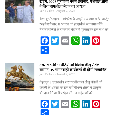
खड़गे, 2027 चुनाव का करेंगे शंखनाद, यशपाल आर्या
b
A
dI
st
e
ने लिया रामलीला मैदान का जायजा
Jain TV Live
o
August 7, 2026
p
n
o
p
देहरादून/हल्द्वानी। कांग्रेस के राष्ट्रीय अध्यक्ष मल्लिकार्जुन
खड़गे शनिवार, 8 अगस्त को हल्द्वानी में जनसभा करेंगे।
k
नैनीताल जिले के रामलीला मैदान में प्रस्तावित इस सभा को
F
T
E
W
Li
Pi
a
w
m
h
n
nt
S
c
itt
ai
at
k
er
h
e
er
l
s
e
e
ar
उत्तराखंड की 13 बेटियों को मिलेगा तीलू रौतेली
सम्मान, 35 आंगनबाड़ी कार्यकर्ता भी होंगी सम्मानित
b
A
dI
st
e
Jain TV Live
August 7, 2026
o
p
n
देहरादून। उत्तराखंड सरकार वीरांगना तीलू रौतेली की
o
p
जयंती के अवसर पर इस वर्ष विभिन्न क्षेत्रों में उत्कृष्ट
योगदान देने वाली प्रदेश की 13 महिलाओं को
k
F
T
E
W
Li
Pi
a
w
m
h
n
nt
S