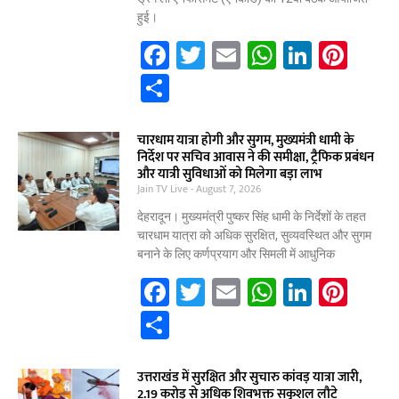
k
हुई।
F
T
E
W
Li
Pi
a
w
m
h
n
nt
S
c
itt
ai
at
k
er
h
e
er
l
s
e
e
ar
चारधाम यात्रा होगी और सुगम, मुख्यमंत्री धामी के
निर्देश पर सचिव आवास ने की समीक्षा, ट्रैफिक प्रबंधन
b
A
dI
st
e
और यात्री सुविधाओं को मिलेगा बड़ा लाभ
Jain TV Live
o
August 7, 2026
p
n
o
p
देहरादून। मुख्यमंत्री पुष्कर सिंह धामी के निर्देशों के तहत
चारधाम यात्रा को अधिक सुरक्षित, सुव्यवस्थित और सुगम
k
बनाने के लिए कर्णप्रयाग और सिमली में आधुनिक
F
T
E
W
Li
Pi
a
w
m
h
n
nt
S
c
itt
ai
at
k
er
h
e
er
l
s
e
e
ar
उत्तराखंड में सुरक्षित और सुचारु कांवड़ यात्रा जारी,
2.19 करोड़ से अधिक शिवभक्त सकुशल लौटे