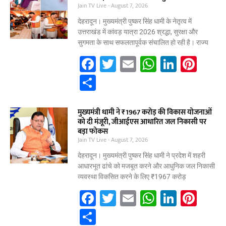
b
A
dI
st
e
Jain TV Live
August 7, 2026
o
p
n
देहरादून। मुख्यमंत्री पुष्कर सिंह धामी के नेतृत्व में
o
p
उत्तराखंड में कांवड़ यात्रा 2026 श्रद्धा, सुरक्षा और
सुगमता के साथ सफलतापूर्वक संचालित हो रही है। राज्य
k
F
T
E
W
Li
Pi
a
w
m
h
n
nt
S
c
itt
ai
at
k
er
h
e
er
l
s
e
e
ar
मुख्यमंत्री धामी ने ₹1967 करोड़ की विकास योजनाओं
को दी मंजूरी, जीआईएस आधारित जल निकासी पर
b
A
dI
st
e
बड़ा फोकस
Jain TV Live
o
August 7, 2026
p
n
o
p
देहरादून। मुख्यमंत्री पुष्कर सिंह धामी ने प्रदेश में शहरी
आधारभूत ढांचे को मजबूत करने और आधुनिक जल निकासी
k
व्यवस्था विकसित करने के लिए ₹1967 करोड़
F
T
E
W
Li
Pi
a
w
m
h
n
nt
S