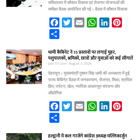
सचिवालय में कौशल विकास एवं रोजगार योजनाओं की
समीक्षा बैठक आयोजित की गई। बैठक में कौशल विकास
F
T
E
W
Li
Pi
a
w
m
h
n
nt
S
c
itt
ai
at
k
er
h
e
er
l
s
e
e
ar
धामी कैबिनेट ने 15 प्रस्तावों पर लगाई मुहर,
पशुपालकों, श्रमिकों, छात्रों और युवाओं को कई सौगातें
b
A
dI
st
e
Jain TV Live
August 7, 2026
o
p
n
देहरादून। मुख्यमंत्री पुष्कर सिंह धामी की अध्यक्षता में हुई
o
p
राज्य कैबिनेट बैठक में जनकल्याण, रोजगार, शिक्षा, श्रमिक
हित, पर्यटन, खेल, न्यायिक आधारभूत संरचना और
k
औद्योगिक
F
T
E
W
Li
Pi
a
w
m
h
n
nt
S
c
itt
ai
at
k
er
h
e
er
l
s
e
e
ar
हल्द्वानी में कल गरजेंगे कांग्रेस अध्यक्ष मल्लिकार्जुन