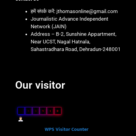
हमें संपर्क करें: jthomasonline@gmail.com
Journalistic Advance Independent
Network (JAIN)
Address – B-2, Sunshine Appartment,
Near UCST, Nagal Hatnala,
Sahastradhara Road, Dehradun-248001
Marketing hack 4U
Marketing Hack4 U
7k Network
Blinkit Franchise Cost
Ask Daman
Our visitor
Our Visitor
5
8
3
9
1
0
Users Today : 63
Powered By
WPS Visitor Counter