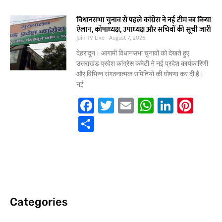
c
itt
ai
at
k
er
h
e
er
l
s
e
e
ar
विधानसभा चुनाव से पहले कांग्रेस ने नई टीम का किया
ऐलान, कोषाध्यक्ष, उपाध्यक्ष और सचिवों की सूची जारी
b
A
dI
st
e
Jain TV Live
August 7, 2026
o
p
n
देहरादून। आगामी विधानसभा चुनावों को देखते हुए
o
p
उत्तराखंड प्रदेश कांग्रेस कमेटी ने नई प्रदेश कार्यकारिणी
और विभिन्न संगठनात्मक समितियों की घोषणा कर दी है।
k
नई
F
T
E
W
Li
Pi
a
w
m
h
n
nt
S
c
itt
ai
at
k
er
h
e
er
l
s
e
e
ar
b
A
dI
st
e
o
p
n
o
p
Categories
k