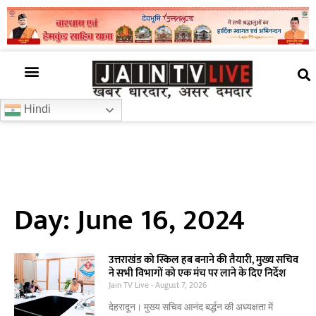
अजब गजब
खबर अभी-अभी
खबर ज़रा हटके
देश की खबर
राज्यों से खबरें
रोचक जानकारी
समाज –संस्कृति
Hindi
Day: June 16, 2024
उत्तराखंड को स्किल हब बनाने की तैयारी, मुख्य सचिव
ने सभी विभागों को एक मंच पर लाने के दिए निर्देश
Jain TV Live
August 7, 2026
देहरादून। मुख्य सचिव आनंद बर्द्धन की अध्यक्षता में