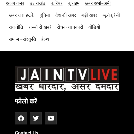
अजब गजब
उत्तराखंड
करियर
क्राइम
खबर अभी-अभी
खबर ज़रा हटके
दुनिया
देश की खबर
बड़ी खबर
ब्यूरोक्रेसी
राजनीति
राज्यों से खबरें
रोचक जानकारी
वीडियो
समाज –संस्कृति
हेल्थ
फॉलो करें
Contact Us