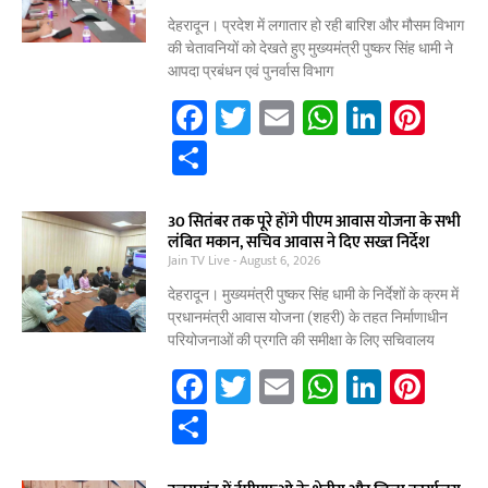
o
p
n
o
p
देहरादून। प्रदेश में लगातार हो रही बारिश और मौसम विभाग
की चेतावनियों को देखते हुए मुख्यमंत्री पुष्कर सिंह धामी ने
k
आपदा प्रबंधन एवं पुनर्वास विभाग
F
T
E
W
Li
Pi
a
w
m
h
n
nt
S
c
itt
ai
at
k
er
h
e
er
l
s
e
e
ar
30 सितंबर तक पूरे होंगे पीएम आवास योजना के सभी
लंबित मकान, सचिव आवास ने दिए सख्त निर्देश
b
A
dI
st
e
Jain TV Live
August 6, 2026
o
p
n
देहरादून। मुख्यमंत्री पुष्कर सिंह धामी के निर्देशों के क्रम में
o
p
प्रधानमंत्री आवास योजना (शहरी) के तहत निर्माणाधीन
परियोजनाओं की प्रगति की समीक्षा के लिए सचिवालय
k
F
T
E
W
Li
Pi
a
w
m
h
n
nt
S
c
itt
ai
at
k
er
h