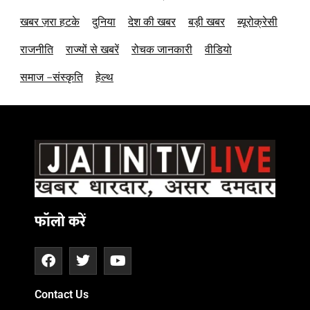
खबर ज़रा हटके
दुनिया
देश की खबर
बड़ी खबर
ब्यूरोक्रेसी
राजनीति
राज्यों से खबरें
रोचक जानकारी
वीडियो
समाज –संस्कृति
हेल्थ
फॉलो करें
Contact Us