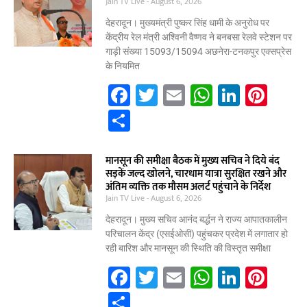
e
Jain TV Live
August 6, 2026
o
p
n
देहरादून। मुख्यमंत्री पुष्कर सिंह धामी के अनुरोध पर
o
p
केंद्रीय रेल मंत्री अश्विनी वैष्णव ने बनबसा रेलवे स्टेशन पर
गाड़ी संख्या 15093/15094 अछनेरा-टनकपुर एक्सप्रेस
k
के नियमित
F
T
E
W
Li
Pi
a
w
m
h
n
nt
S
c
itt
ai
at
k
er
h
e
er
l
s
e
e
ar
मानसून की समीक्षा बैठक में मुख्य सचिव ने दिये बंद
सड़कें जल्द खोलने, चारधाम यात्रा सुरक्षित रखने और
b
A
dI
st
e
अंतिम व्यक्ति तक मौसम अलर्ट पहुंचाने के निर्देश
Jain TV Live
o
August 6, 2026
p
n
o
p
देहरादून। मुख्य सचिव आनंद बर्द्धन ने राज्य आपातकालीन
परिचालन केंद्र (एसईओसी) पहुंचकर प्रदेश में लगातार हो
k
रही बारिश और मानसून की स्थिति की विस्तृत समीक्षा
F
T
E
W
Li
Pi
a
w
m
h
n
nt
S