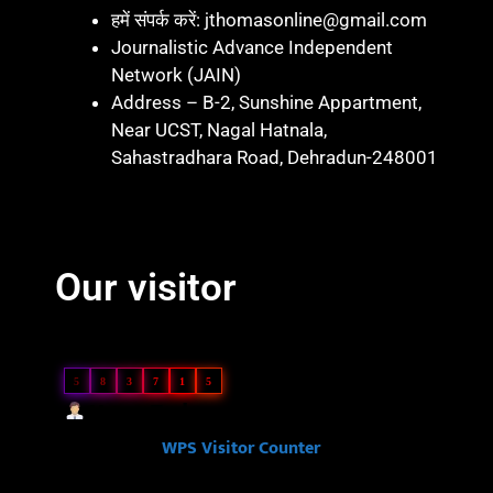
हमें संपर्क करें: jthomasonline@gmail.com
Journalistic Advance Independent
Network (JAIN)
Address – B-2, Sunshine Appartment,
Near UCST, Nagal Hatnala,
Sahastradhara Road, Dehradun-248001
Marketing hack 4U
Marketing Hack4 U
7k Network
Blinkit Franchise Cost
Ask Daman
Our visitor
Our Visitor
5
8
3
7
1
5
Users Today : 101
Powered By
WPS Visitor Counter
Ask Daman
Link Dot
Law Scholar Hub
Ai Assistica
7k Network