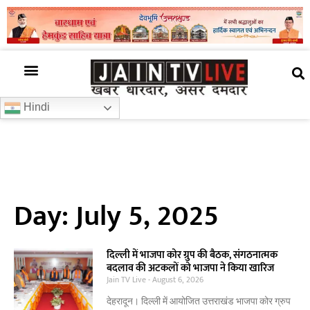
अजब गजब
खबर अभी-अभी
खबर ज़रा हटके
देश की खबर
राज्यों से खबरें
रोचक जानकारी
समाज –संस्कृति
Hindi
Day: July 5, 2025
दिल्ली में भाजपा कोर ग्रुप की बैठक, संगठनात्मक
बदलाव की अटकलों को भाजपा ने किया खारिज
Jain TV Live
August 6, 2026
देहरादून। दिल्ली में आयोजित उत्तराखंड भाजपा कोर ग्रुप