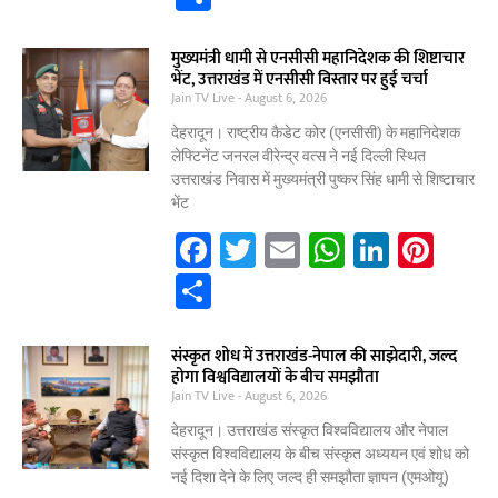
c
itt
ai
at
k
er
h
e
er
l
s
e
e
ar
मुख्यमंत्री धामी से एनसीसी महानिदेशक की शिष्टाचार
भेंट, उत्तराखंड में एनसीसी विस्तार पर हुई चर्चा
b
A
dI
st
e
Jain TV Live
August 6, 2026
o
p
n
देहरादून। राष्ट्रीय कैडेट कोर (एनसीसी) के महानिदेशक
o
p
लेफ्टिनेंट जनरल वीरेन्द्र वत्स ने नई दिल्ली स्थित
उत्तराखंड निवास में मुख्यमंत्री पुष्कर सिंह धामी से शिष्टाचार
k
भेंट
F
T
E
W
Li
Pi
a
w
m
h
n
nt
S
c
itt
ai
at
k
er
h
e
er
l
s
e
e
ar
संस्कृत शोध में उत्तराखंड-नेपाल की साझेदारी, जल्द
होगा विश्वविद्यालयों के बीच समझौता
b
A
dI
st
e
Jain TV Live
August 6, 2026
o
p
n
देहरादून। उत्तराखंड संस्कृत विश्वविद्यालय और नेपाल
o
p
संस्कृत विश्वविद्यालय के बीच संस्कृत अध्ययन एवं शोध को
नई दिशा देने के लिए जल्द ही समझौता ज्ञापन (एमओयू)