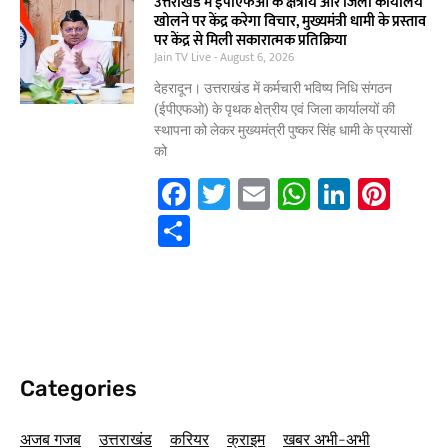
e
er
l
s
e
e
ar
उत्तराखंड में ईपीएफओ के क्षेत्रीय और जिला कार्यालय
खोलने पर केंद्र करेगा विचार, मुख्यमंत्री धामी के प्रस्ताव
b
A
dI
st
e
पर केंद्र से मिली सकारात्मक प्रतिक्रिया
Jain TV Live
o
August 6, 2026
p
n
o
p
देहरादून। उत्तराखंड में कर्मचारी भविष्य निधि संगठन
(ईपीएफओ) के पृथक क्षेत्रीय एवं जिला कार्यालयों की
k
स्थापना को लेकर मुख्यमंत्री पुष्कर सिंह धामी के प्रयासों
को
F
T
E
W
Li
Pi
a
w
m
h
n
nt
S
c
itt
ai
at
k
er
h
e
er
l
s
e
e
ar
b
A
dI
st
e
o
p
n
o
p
Categories
k
अजब गजब
उत्तराखंड
करियर
क्राइम
खबर अभी-अभी