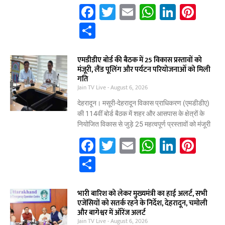
k
F
T
E
W
Li
Pi
a
w
m
h
n
nt
S
c
itt
ai
at
k
er
h
e
er
l
s
e
e
ar
एमडीडीए बोर्ड की बैठक में 25 विकास प्रस्तावों को
मंजूरी, लैंड पूलिंग और पर्यटन परियोजनाओं को मिली
b
A
dI
st
e
गति
Jain TV Live
o
August 6, 2026
p
n
o
p
देहरादून। मसूरी-देहरादून विकास प्राधिकरण (एमडीडीए)
की 114वीं बोर्ड बैठक में शहर और आसपास के क्षेत्रों के
k
नियोजित विकास से जुड़े 25 महत्वपूर्ण प्रस्तावों को मंजूरी
F
T
E
W
Li
Pi
a
w
m
h
n
nt
S
c
itt
ai
at
k
er
h
e
er
l
s
e
e
ar
भारी बारिश को लेकर मुख्यमंत्री का हाई अलर्ट, सभी
एजेंसियों को सतर्क रहने के निर्देश, देहरादून, चमोली
b
A
dI
st
e
और बागेश्वर में ऑरेंज अलर्ट
Jain TV Live
August 6, 2026