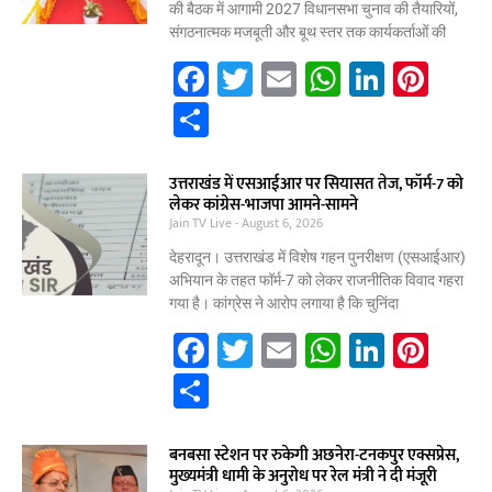
की बैठक में आगामी 2027 विधानसभा चुनाव की तैयारियों,
संगठनात्मक मजबूती और बूथ स्तर तक कार्यकर्ताओं की
F
T
E
W
Li
Pi
a
w
m
h
n
nt
S
c
itt
ai
at
k
er
h
e
er
l
s
e
e
ar
उत्तराखंड में एसआईआर पर सियासत तेज, फॉर्म-7 को
लेकर कांग्रेस-भाजपा आमने-सामने
b
A
dI
st
e
Jain TV Live
August 6, 2026
o
p
n
देहरादून। उत्तराखंड में विशेष गहन पुनरीक्षण (एसआईआर)
o
p
अभियान के तहत फॉर्म-7 को लेकर राजनीतिक विवाद गहरा
गया है। कांग्रेस ने आरोप लगाया है कि चुनिंदा
k
F
T
E
W
Li
Pi
a
w
m
h
n
nt
S
c
itt
ai
at
k
er
h
e
er
l
s
e
e
ar
बनबसा स्टेशन पर रुकेगी अछनेरा-टनकपुर एक्सप्रेस,
मुख्यमंत्री धामी के अनुरोध पर रेल मंत्री ने दी मंजूरी
b
A
dI
st