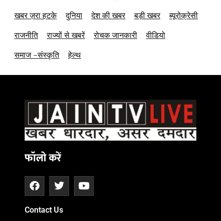
खबर ज़रा हटके
दुनिया
देश की खबर
बड़ी खबर
ब्यूरोक्रेसी
राजनीति
राज्यों से खबरें
रोचक जानकारी
वीडियो
समाज –संस्कृति
हेल्थ
फॉलो करें
Contact Us