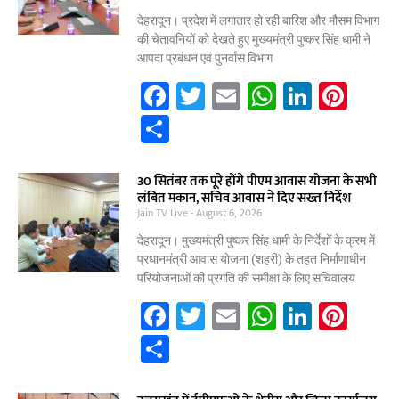
o
p
n
o
p
देहरादून। प्रदेश में लगातार हो रही बारिश और मौसम विभाग
की चेतावनियों को देखते हुए मुख्यमंत्री पुष्कर सिंह धामी ने
k
आपदा प्रबंधन एवं पुनर्वास विभाग
F
T
E
W
Li
Pi
a
w
m
h
n
nt
S
c
itt
ai
at
k
er
h
e
er
l
s
e
e
ar
30 सितंबर तक पूरे होंगे पीएम आवास योजना के सभी
लंबित मकान, सचिव आवास ने दिए सख्त निर्देश
b
A
dI
st
e
Jain TV Live
August 6, 2026
o
p
n
देहरादून। मुख्यमंत्री पुष्कर सिंह धामी के निर्देशों के क्रम में
o
p
प्रधानमंत्री आवास योजना (शहरी) के तहत निर्माणाधीन
परियोजनाओं की प्रगति की समीक्षा के लिए सचिवालय
k
F
T
E
W
Li
Pi
a
w
m
h
n
nt
S
c
itt
ai
at
k
er
h