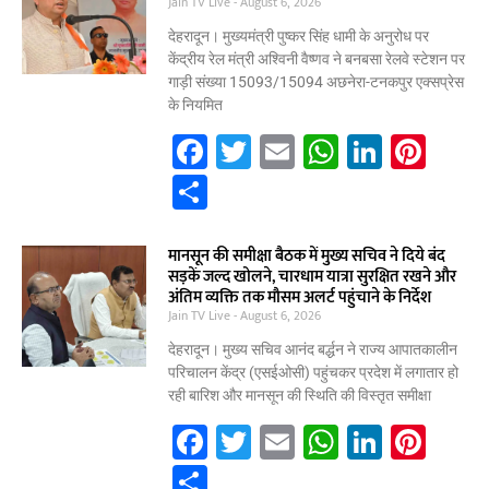
e
Jain TV Live
August 6, 2026
o
p
n
देहरादून। मुख्यमंत्री पुष्कर सिंह धामी के अनुरोध पर
o
p
केंद्रीय रेल मंत्री अश्विनी वैष्णव ने बनबसा रेलवे स्टेशन पर
गाड़ी संख्या 15093/15094 अछनेरा-टनकपुर एक्सप्रेस
k
के नियमित
F
T
E
W
Li
Pi
a
w
m
h
n
nt
S
c
itt
ai
at
k
er
h
e
er
l
s
e
e
ar
मानसून की समीक्षा बैठक में मुख्य सचिव ने दिये बंद
सड़कें जल्द खोलने, चारधाम यात्रा सुरक्षित रखने और
b
A
dI
st
e
अंतिम व्यक्ति तक मौसम अलर्ट पहुंचाने के निर्देश
Jain TV Live
o
August 6, 2026
p
n
o
p
देहरादून। मुख्य सचिव आनंद बर्द्धन ने राज्य आपातकालीन
परिचालन केंद्र (एसईओसी) पहुंचकर प्रदेश में लगातार हो
k
रही बारिश और मानसून की स्थिति की विस्तृत समीक्षा
F
T
E
W
Li
Pi
a
w
m
h
n
nt
S