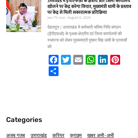
e
er
l
s
e
e
ar
उत्तराखंड में ईपीएफओ के क्षेत्रीय और जिला कार्यालय
खोलने पर केंद्र करेगा विचार, मुख्यमंत्री धामी के प्रस्ताव
b
A
dI
st
e
पर केंद्र से मिली सकारात्मक प्रतिक्रिया
Jain TV Live
o
August 6, 2026
p
n
o
p
देहरादून। उत्तराखंड में कर्मचारी भविष्य निधि संगठन
(ईपीएफओ) के पृथक क्षेत्रीय एवं जिला कार्यालयों की
k
स्थापना को लेकर मुख्यमंत्री पुष्कर सिंह धामी के प्रयासों
को
F
T
E
W
Li
Pi
a
w
m
h
n
nt
S
c
itt
ai
at
k
er
h
e
er
l
s
e
e
ar
b
A
dI
st
e
o
p
n
o
p
Categories
k
अजब गजब
उत्तराखंड
करियर
क्राइम
खबर अभी-अभी