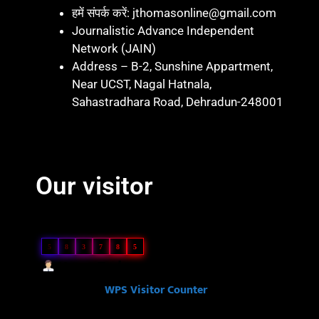
हमें संपर्क करें: jthomasonline@gmail.com
Journalistic Advance Independent
Network (JAIN)
Address – B-2, Sunshine Appartment,
Near UCST, Nagal Hatnala,
Sahastradhara Road, Dehradun-248001
Marketing hack 4U
Marketing Hack4 U
7k Network
Blinkit Franchise Cost
Ask Daman
Our visitor
Our Visitor
5
8
3
7
8
5
Users Today : 58
Powered By
WPS Visitor Counter
Ask Daman
Link Dot
Law Scholar Hub
Ai Assistica
7k Network