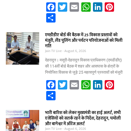
k
F
T
E
W
Li
Pi
a
w
m
h
n
nt
S
c
itt
ai
at
k
er
h
e
er
l
s
e
e
ar
एमडीडीए बोर्ड की बैठक में 25 विकास प्रस्तावों को
मंजूरी, लैंड पूलिंग और पर्यटन परियोजनाओं को मिली
b
A
dI
st
e
गति
Jain TV Live
o
August 6, 2026
p
n
o
p
देहरादून। मसूरी-देहरादून विकास प्राधिकरण (एमडीडीए)
की 114वीं बोर्ड बैठक में शहर और आसपास के क्षेत्रों के
k
नियोजित विकास से जुड़े 25 महत्वपूर्ण प्रस्तावों को मंजूरी
F
T
E
W
Li
Pi
a
w
m
h
n
nt
S
c
itt
ai
at
k
er
h
e
er
l
s
e
e
ar
भारी बारिश को लेकर मुख्यमंत्री का हाई अलर्ट, सभी
एजेंसियों को सतर्क रहने के निर्देश, देहरादून, चमोली
b
A
dI
st
e
और बागेश्वर में ऑरेंज अलर्ट
Jain TV Live
August 6, 2026