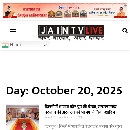
अजब गजब
खबर अभी-अभी
खबर ज़रा हटके
देश की खबर
राज्यों से खबरें
रोचक जानकारी
समाज –संस्कृति
Hindi
Day: October 20, 2025
दिल्ली में भाजपा कोर ग्रुप की बैठक, संगठनात्मक
बदलाव की अटकलों को भाजपा ने किया खारिज
Jain TV Live
August 6, 2026
देहरादून। दिल्ली में आयोजित उत्तराखंड भाजपा कोर ग्रुप