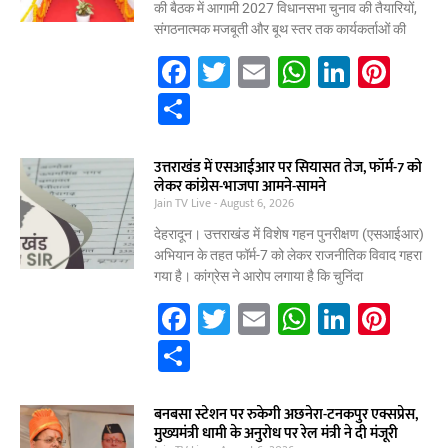
की बैठक में आगामी 2027 विधानसभा चुनाव की तैयारियों,
संगठनात्मक मजबूती और बूथ स्तर तक कार्यकर्ताओं की
F
T
E
W
Li
Pi
a
w
m
h
n
nt
S
c
itt
ai
at
k
er
h
e
er
l
s
e
e
ar
उत्तराखंड में एसआईआर पर सियासत तेज, फॉर्म-7 को
लेकर कांग्रेस-भाजपा आमने-सामने
b
A
dI
st
e
Jain TV Live
August 6, 2026
o
p
n
देहरादून। उत्तराखंड में विशेष गहन पुनरीक्षण (एसआईआर)
o
p
अभियान के तहत फॉर्म-7 को लेकर राजनीतिक विवाद गहरा
गया है। कांग्रेस ने आरोप लगाया है कि चुनिंदा
k
F
T
E
W
Li
Pi
a
w
m
h
n
nt
S
c
itt
ai
at
k
er
h
e
er
l
s
e
e
ar
बनबसा स्टेशन पर रुकेगी अछनेरा-टनकपुर एक्सप्रेस,
मुख्यमंत्री धामी के अनुरोध पर रेल मंत्री ने दी मंजूरी
b
A
dI
st