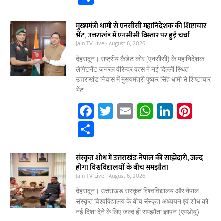
c
itt
ai
at
k
er
h
e
er
l
s
e
e
ar
मुख्यमंत्री धामी से एनसीसी महानिदेशक की शिष्टाचार
भेंट, उत्तराखंड में एनसीसी विस्तार पर हुई चर्चा
b
A
dI
st
e
Jain TV Live
August 6, 2026
o
p
n
देहरादून। राष्ट्रीय कैडेट कोर (एनसीसी) के महानिदेशक
o
p
लेफ्टिनेंट जनरल वीरेन्द्र वत्स ने नई दिल्ली स्थित
उत्तराखंड निवास में मुख्यमंत्री पुष्कर सिंह धामी से शिष्टाचार
k
भेंट
F
T
E
W
Li
Pi
a
w
m
h
n
nt
S
c
itt
ai
at
k
er
h
e
er
l
s
e
e
ar
संस्कृत शोध में उत्तराखंड-नेपाल की साझेदारी, जल्द
होगा विश्वविद्यालयों के बीच समझौता
b
A
dI
st
e
Jain TV Live
August 6, 2026
o
p
n
देहरादून। उत्तराखंड संस्कृत विश्वविद्यालय और नेपाल
o
p
संस्कृत विश्वविद्यालय के बीच संस्कृत अध्ययन एवं शोध को
नई दिशा देने के लिए जल्द ही समझौता ज्ञापन (एमओयू)