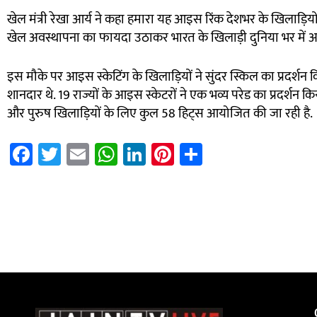
खेल मंत्री रेखा आर्य ने कहा हमारा यह आइस रिंक देशभर के खिलाड़ियों 
खेल अवस्थापना का फायदा उठाकर भारत के खिलाड़ी दुनिया भर में आइस
इस मौके पर आइस स्केटिंग के खिलाड़ियों ने सुंदर स्किल का प्रदर्शन 
शानदार थे. 19 राज्यों के आइस स्केटरों ने एक भव्य परेड का प्रदर्शन 
और पुरुष खिलाड़ियों के लिए कुल 58 हिट्स आयोजित की जा रही है.
Fa
T
E
W
Li
Pi
S
ce
wi
m
h
nk
nt
h
b
tt
ail
at
e
er
ar
7k Network
Blinkit Franchise Cost
Ask Daman
o
er
sA
dI
es
e
ok
p
n
t
p