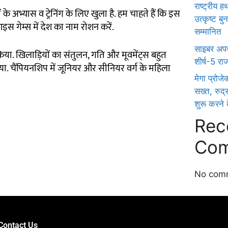
राष्ट्रीय 
के अभ्यास व ट्रेनिंग के लिए खुला है. हम चाहते हैं कि इस
उत्कृष्ट ब
 गेम्स में देश का नाम रोशन करें.
सम्मानित
साइबर अपरा
किया. खिलाड़ियों का संतुलन, गति और मूवमेंट्स बहुत
शीर्ष-5 राज्य
किया. चैंपियनशिप में जूनियर और सीनियर वर्ग के महिला
मेगा प्रोजे
सख्त, रुद्
शुरू करने क
Rec
Com
No comm
Ask Daman
Link Dot
Digital Griot
Law Scholar Hub
Ai Assistica
7k Network
News Portal Development Company in India
Contact Us