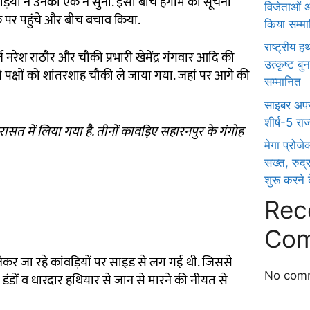
वड़ियों ने उनकी एक न सुनी. इसी बीच हंगामे की सूचना
विजेताओं और
के पर पहुंचे और बीच बचाव किया.
किया सम्म
राष्ट्रीय 
्ज नरेश राठौर और चौकी प्रभारी खेमेंद्र गंगवार आदि की
उत्कृष्ट ब
ही पक्षों को शांतरशाह चौकी ले जाया गया. जहां पर आगे की
सम्मानित
साइबर अपरा
शीर्ष-5 राज्य
रासत में लिया गया है. तीनों कावड़िए सहारनपुर के गंगोह
मेगा प्रोजे
सख्त, रुद्
शुरू करने क
Rec
Com
ल लेकर जा रहे कांवड़ियों पर साइड से लग गई थी. जिससे
No comm
डंडों व धारदार हथियार से जान से मारने की नीयत से
Ask Daman
Link Dot
Digital Griot
Law Scholar Hub
Ai Assistica
7k Network
News Portal Development Company in India