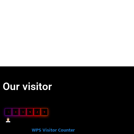
Our visitor
Our Visitor
5
8
3
9
2
9
Users Today : 82
Powered By
WPS Visitor Counter