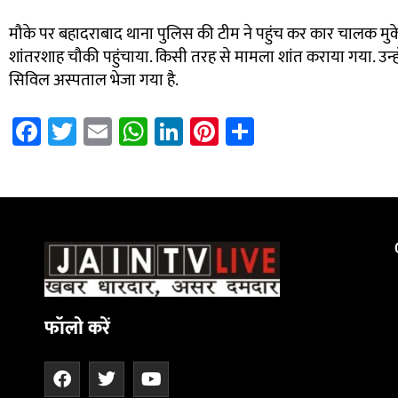
मौके पर बहादराबाद थाना पुलिस की टीम ने पहुंच कर कार चालक म
शांतरशाह चौकी पहुंचाया. किसी तरह से मामला शांत कराया गया. उन
सिविल अस्पताल भेजा गया है.
Fa
T
E
W
Li
Pi
S
ce
wi
m
h
nk
nt
h
b
tt
ail
at
e
er
ar
7k Network
Blinkit Franchise Cost
Ask Daman
o
er
sA
dI
es
e
ok
p
n
t
p
फॉलो करें