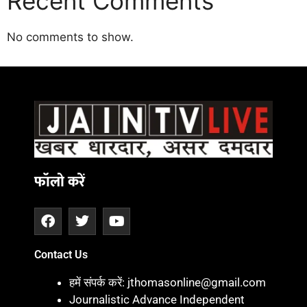
Recent Comments
No comments to show.
Daman
ot
iot
cholar Hub
istica
twork
ortal Development Company in India
फॉलो करें
Contact Us
हमें संपर्क करें: jthomasonline@gmail.com
Journalistic Advance Independent