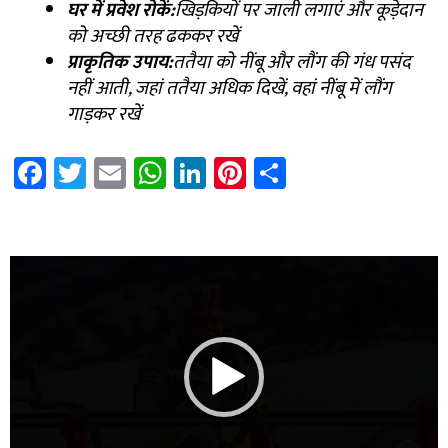
घर में प्रवेश रोकें:
खिड़कियों पर जाली लगाएं और कूड़ेदान
को अच्छी तरह ढककर रखें
प्राकृतिक उपाय:
ततैया को नींबू और लौंग की गंध पसंद
नहीं आती
,
जहां ततैया अधिक दिखें
,
वहां नींबू में लौंग
गाड़कर रखें
Fa
T
E
W
Li
Pi
S
ce
wi
m
h
nk
nt
h
b
tt
ail
at
e
er
ar
7k Network
Blinkit Franchise Cost
Ask Daman
o
er
sA
dI
es
e
Video
ok
p
n
t
Player
p