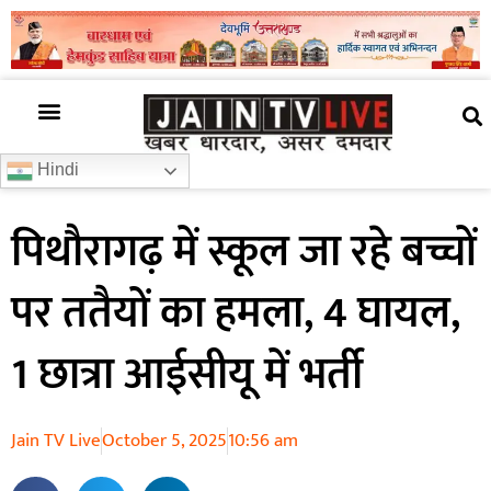
अजब गजब
खबर अभी-अभी
खबर ज़रा हटके
देश की खबर
राज्यों से खबरें
रोचक जानकारी
समाज –संस्कृति
Hindi
पिथौरागढ़ में स्कूल जा रहे बच्चों
पर ततैयों का हमला, 4 घायल,
1 छात्रा आईसीयू में भर्ती
Jain TV Live
October 5, 2025
10:56 am