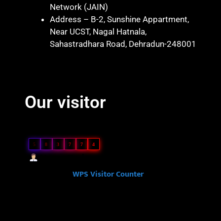
Network (JAIN)
Address – B-2, Sunshine Appartment,
Near UCST, Nagal Hatnala,
Sahastradhara Road, Dehradun-248001
Marketing hack 4U
Marketing Hack4 U
7k Network
Blinkit Franchise Cost
Ask Daman
Our visitor
Our Visitor
5
8
3
7
7
4
Users Today : 47
Powered By
WPS Visitor Counter
Ask Daman
Link Dot
Law Scholar Hub
Ai Assistica
7k Network
News Portal Development Company in India