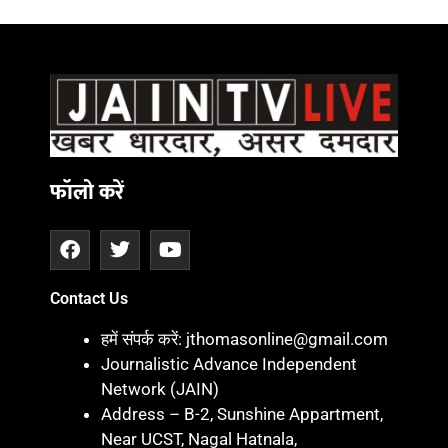
Daman
ot
iot
cholar Hub
istica
twork
ortal Development Company in India
फॉलो करें
Contact Us
हमें संपर्क करें: jthomasonline@gmail.com
Journalistic Advance Independent
Network (JAIN)
Address – B-2, Sunshine Appartment,
Near UCST, Nagal Hatnala,