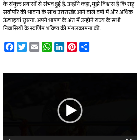
के संयुक्त प्रयासों से संभव हुई है. उन्होंने कहा, मुझे विश्वास है कि राष्ट्र
सर्वोपरि की भावना के साथ उत्तराखंड आने वाले वर्षों में और अधिक
ऊंचाइयां छूएगा. अपने भाषण के अंत में उन्होंने राज्य के सभी
निवासियों के स्वर्णिम भविष्य की मंगलकामना की.
Fa
T
E
W
Li
Pi
S
ce
wi
m
h
nk
nt
h
b
tt
ail
at
e
er
ar
7k Network
Blinkit Franchise Cost
Ask Daman
o
er
sA
dI
es
e
Video
ok
p
n
t
Player
p