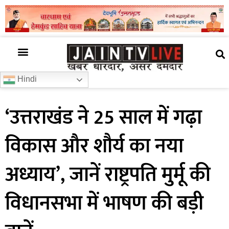
अजब गजब
खबर अभी-अभी
खबर ज़रा हटके
देश की खबर
राज्यों से खबरें
रोचक जानकारी
समाज –संस्कृति
Hindi
‘उत्तराखंड ने 25 साल में गढ़ा
विकास और शौर्य का नया
अध्याय’, जानें राष्ट्रपति मुर्मू की
विधानसभा में भाषण की बड़ी