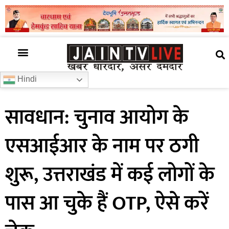
अजब गजब
खबर अभी-अभी
खबर ज़रा हटके
देश की खबर
राज्यों से खबरें
रोचक जानकारी
समाज –संस्कृति
Hindi
सावधान: चुनाव आयोग के
एसआईआर के नाम पर ठगी
शुरू, उत्तराखंड में कई लोगों के
पास आ चुके हैं OTP, ऐसे करें