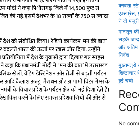
ी असीम संभावनाएं भी हैं. पीएम मोदी ने कहा इन दिनों
बनबसा स्ट
पीएम मोदी ने कहा पिथौरागढ़ जिले में 14,500 फुट से
एक्सप्रेस, 
त की गई.इसमें देशभर के 18 राज्यों के 750 से ज्यादा
ने दी मंजूरी
मानसून की स
सड़कें जल्
में देश को संबोधित किया। रेडियो कार्यक्रम ‘मन की बात’
और अंतिम व
और बदलते भारत की ऊर्जा पर खास जोर दिया. उन्होंने
निर्देश
न प्रतियोगिता में देश के युवाओं द्वारा दिखाए गए साहस
 कहा कि प्रधानमंत्री मोदी ने ‘मन की बात’ में उत्तराखंड
मुख्यमंत्र
साहसिक खेलों, वेडिंग डेस्टिनेशन और तेजी से बढ़ती पर्यटन
शिष्टाचार भ
र आदि कैलाश अल्ट्रा मैराथन और आगामी विंटर गेम्स के
हुई चर्चा
्री के विचार प्रदेश के पर्यटन क्षेत्र को नई दिशा देते हैं।
Rec
ेखांकित करने के लिए समस्त प्रदेशवासियों की ओर से
Com
No comm
Ask Daman
Link Dot
Digital Griot
Law Scholar Hub
Ai Assistica
7k Network
News Portal Development Company in India