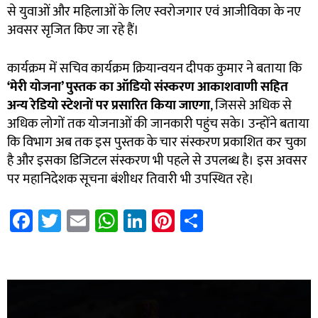
से युवाओं और महिलाओं के लिए स्वरोजगार एवं आजीविका के नए
अवसर सृजित किए जा रहे हैं।
कार्यक्रम में सचिव कार्यक्रम क्रियान्वयन दीपक कुमार ने बताया कि
‘
मेरी योजना’
पुस्तक का ऑडियो संस्करण आकाशवाणी सहित
अन्य रेडियो स्टेशनों पर प्रसारित किया जाएगा
, जिससे अधिक से
अधिक लोगों तक योजनाओं की जानकारी पहुंच सके। उन्होंने बताया
कि विभाग अब तक इस पुस्तक के चार संस्करण प्रकाशित कर चुका
है और इसका डिजिटल संस्करण भी पहले से उपलब्ध है। इस अवसर
पर महानिदेशक सूचना बंशीधर तिवारी भी उपस्थित रहे।
Fa
T
E
W
Li
Pi
S
ce
wi
m
h
nk
nt
h
b
tt
ail
at
e
er
ar
7k Network
Blinkit Franchise Cost
Ask Daman
o
er
sA
dI
es
e
Video
ok
p
n
t
Player