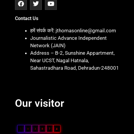
Contact Us
हमें संपर्क करें: jthomasonline@gmail.com
Journalistic Advance Independent
Network (JAIN)
Address – B-2, Sunshine Appartment,
Near UCST, Nagal Hatnala,
Sahastradhara Road, Dehradun-248001
Marketing hack 4U
Marketing Hack4 U
7k Network
Blinkit Franchise Cost
Ask Daman
Our visitor
Our Visitor
5
8
3
8
7
4