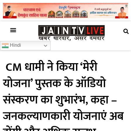
अजब गजब
खबर अभी-अभी
खबर ज़रा हटके
देश की खबर
राज्यों से खबरें
रोचक जानकारी
समाज –संस्कृति
Hindi
CM धामी ने किया ‘मेरी
योजना’ पुस्तक के ऑडियो
संस्करण का शुभारंभ, कहा –
जनकल्याणकारी योजनाएं अब