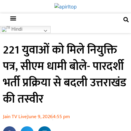
अजब गजब
खबर अभी-अभी
खबर ज़रा हटके
देश की खबर
राज्यों से खबरें
रोचक जानकारी
समाज –संस्कृति
Hindi
221 युवाओं को मिले नियुक्ति
पत्र, सीएम धामी बोले- पारदर्शी
भर्ती प्रक्रिया से बदली उत्तराखंड
की तस्वीर
Jain TV Live
June 9, 2026
4:55 pm