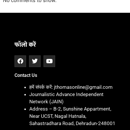
No comments to show.
Daman
ot
iot
cholar Hub
istica
twork
ortal Development Company in India
फॉलो करें
Contact Us
हमें संपर्क करें: jthomasonline@gmail.com
Journalistic Advance Independent
Network (JAIN)
Address – B-2, Sunshine Appartment,
Near UCST, Nagal Hatnala,
Sahastradhara Road, Dehradun-248001