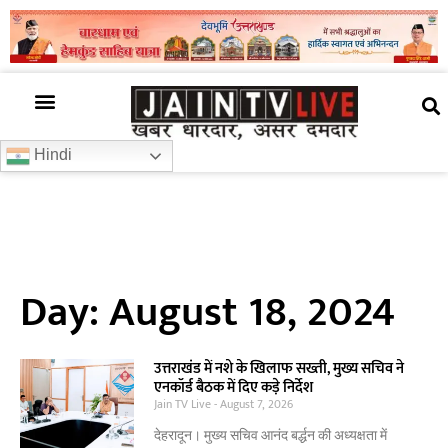
अजब गजब
खबर अभी-अभी
खबर ज़रा हटके
देश की खबर
राज्यों से खबरें
रोचक जानकारी
समाज –संस्कृति
Hindi
Day: August 18, 2024
उत्तराखंड में नशे के खिलाफ सख्ती, मुख्य सचिव ने
एनकॉर्ड बैठक में दिए कड़े निर्देश
Jain TV Live
August 7, 2026
देहरादून। मुख्य सचिव आनंद बर्द्धन की अध्यक्षता में