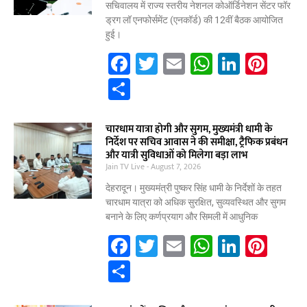
सचिवालय में राज्य स्तरीय नेशनल कोऑर्डिनेशन सेंटर फॉर
ड्रग लॉ एनफोर्समेंट (एनकॉर्ड) की 12वीं बैठक आयोजित
हुई।
F
T
E
W
Li
Pi
a
w
m
h
n
nt
S
c
itt
ai
at
k
er
h
e
er
l
s
e
e
ar
चारधाम यात्रा होगी और सुगम, मुख्यमंत्री धामी के
निर्देश पर सचिव आवास ने की समीक्षा, ट्रैफिक प्रबंधन
b
A
dI
st
e
और यात्री सुविधाओं को मिलेगा बड़ा लाभ
Jain TV Live
o
August 7, 2026
p
n
o
p
देहरादून। मुख्यमंत्री पुष्कर सिंह धामी के निर्देशों के तहत
चारधाम यात्रा को अधिक सुरक्षित, सुव्यवस्थित और सुगम
k
बनाने के लिए कर्णप्रयाग और सिमली में आधुनिक
F
T
E
W
Li
Pi
a
w
m
h
n
nt
S
c
itt
ai
at
k
er
h