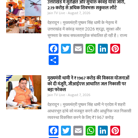
e
er
l
s
e
e
ar
उत्तराखंड में सुरक्षित और सुचारु कांवड़ यात्रा जारी,
2.19 करोड़ से अधिक शिवभक्त सकुशल लौटे
b
A
dI
st
e
Jain TV Live
August 7, 2026
o
p
n
देहरादून। मुख्यमंत्री पुष्कर सिंह धामी के नेतृत्व में
o
p
उत्तराखंड में कांवड़ यात्रा 2026 श्रद्धा, सुरक्षा और
सुगमता के साथ सफलतापूर्वक संचालित हो रही है। राज्य
k
F
T
E
W
Li
Pi
a
w
m
h
n
nt
S
c
itt
ai
at
k
er
h
e
er
l
s
e
e
ar
मुख्यमंत्री धामी ने ₹1967 करोड़ की विकास योजनाओं
को दी मंजूरी, जीआईएस आधारित जल निकासी पर
b
A
dI
st
e
बड़ा फोकस
Jain TV Live
o
August 7, 2026
p
n
o
p
देहरादून। मुख्यमंत्री पुष्कर सिंह धामी ने प्रदेश में शहरी
आधारभूत ढांचे को मजबूत करने और आधुनिक जल निकासी
k
व्यवस्था विकसित करने के लिए ₹1967 करोड़
F
T
E
W
Li
Pi