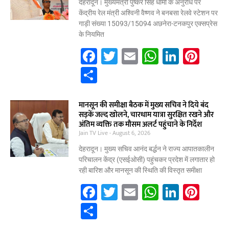
o
p
n
देहरादून। मुख्यमंत्री पुष्कर सिंह धामी के अनुरोध पर
o
p
केंद्रीय रेल मंत्री अश्विनी वैष्णव ने बनबसा रेलवे स्टेशन पर
गाड़ी संख्या 15093/15094 अछनेरा-टनकपुर एक्सप्रेस
k
के नियमित
F
T
E
W
Li
Pi
a
w
m
h
n
nt
S
c
itt
ai
at
k
er
h
e
er
l
s
e
e
ar
मानसून की समीक्षा बैठक में मुख्य सचिव ने दिये बंद
सड़कें जल्द खोलने, चारधाम यात्रा सुरक्षित रखने और
b
A
dI
st
e
अंतिम व्यक्ति तक मौसम अलर्ट पहुंचाने के निर्देश
Jain TV Live
o
August 6, 2026
p
n
o
p
देहरादून। मुख्य सचिव आनंद बर्द्धन ने राज्य आपातकालीन
परिचालन केंद्र (एसईओसी) पहुंचकर प्रदेश में लगातार हो
k
रही बारिश और मानसून की स्थिति की विस्तृत समीक्षा
F
T
E
W
Li
Pi
a
w
m
h
n
nt
S
c
itt
ai
at
k
er
h