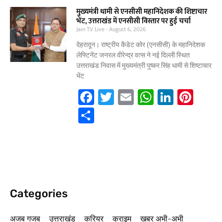
e
er
l
s
e
e
ar
मुख्यमंत्री धामी से एनसीसी महानिदेशक की शिष्टाचार
भेंट, उत्तराखंड में एनसीसी विस्तार पर हुई चर्चा
b
A
dI
st
e
Jain TV Live
August 6, 2026
o
p
n
देहरादून। राष्ट्रीय कैडेट कोर (एनसीसी) के महानिदेशक
o
p
लेफ्टिनेंट जनरल वीरेन्द्र वत्स ने नई दिल्ली स्थित
उत्तराखंड निवास में मुख्यमंत्री पुष्कर सिंह धामी से शिष्टाचार
k
भेंट
F
T
E
W
Li
Pi
a
w
m
h
n
nt
S
c
itt
ai
at
k
er
h
e
er
l
s
e
e
ar
b
A
dI
st
e
o
p
n
o
p
Categories
k
अजब गजब
उत्तराखंड
करियर
क्राइम
खबर अभी-अभी