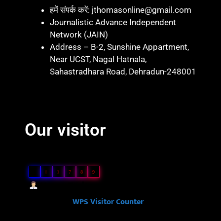
हमें संपर्क करें: jthomasonline@gmail.com
Journalistic Advance Independent
Network (JAIN)
Address – B-2, Sunshine Appartment,
Near UCST, Nagal Hatnala,
Sahastradhara Road, Dehradun-248001
Marketing hack 4U
Marketing Hack4 U
7k Network
Blinkit Franchise Cost
Ask Daman
Our visitor
Our Visitor
5
8
3
7
8
9
Users Today : 62
Powered By
WPS Visitor Counter
Ask Daman
Link Dot
Law Scholar Hub
Ai Assistica