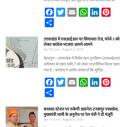
k
F
T
E
W
Li
Pi
a
w
m
h
n
nt
S
c
itt
ai
at
k
er
h
e
er
l
s
e
e
ar
उत्तराखंड में एसआईआर पर सियासत तेज, फॉर्म-7 को
लेकर कांग्रेस-भाजपा आमने-सामने
b
A
dI
st
e
Jain TV Live
August 6, 2026
o
p
n
देहरादून। उत्तराखंड में विशेष गहन पुनरीक्षण (एसआईआर)
o
p
अभियान के तहत फॉर्म-7 को लेकर राजनीतिक विवाद गहरा
गया है। कांग्रेस ने आरोप लगाया है कि चुनिंदा
k
F
T
E
W
Li
Pi
a
w
m
h
n
nt
S
c
itt
ai
at
k
er
h
e
er
l
s
e
e
ar
बनबसा स्टेशन पर रुकेगी अछनेरा-टनकपुर एक्सप्रेस,
मुख्यमंत्री धामी के अनुरोध पर रेल मंत्री ने दी मंजूरी
b
A
dI
st
e
Jain TV Live
August 6, 2026