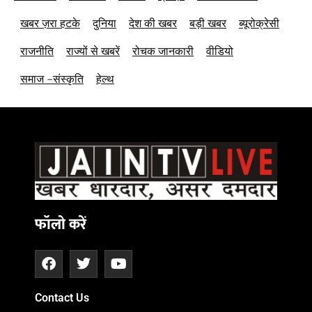
खबर ज़रा हटके
दुनिया
देश की खबर
बड़ी खबर
ब्यूरोक्रेसी
राजनीति
राज्यों से खबरें
रोचक जानकारी
वीडियो
समाज –संस्कृति
हेल्थ
फॉलो करें
Contact Us