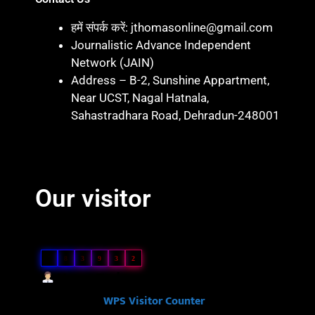
हमें संपर्क करें: jthomasonline@gmail.com
Journalistic Advance Independent
Network (JAIN)
Address – B-2, Sunshine Appartment,
Near UCST, Nagal Hatnala,
Sahastradhara Road, Dehradun-248001
Marketing hack 4U
Marketing Hack4 U
7k Network
Blinkit Franchise Cost
Ask Daman
Our visitor
Our Visitor
5
8
3
9
3
2
Users Today : 85
Powered By
WPS Visitor Counter