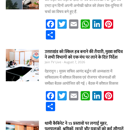
o
p
टम्टा इन दिनों अपनी अनोखी खोज को लेकर देश-दुनिया में
चर्चा का विषय बने हुए हैं.
k
F
T
E
W
Li
Pi
a
w
m
h
n
nt
S
c
itt
ai
at
k
er
h
e
er
l
s
e
e
ar
उत्तराखंड को स्किल हब बनाने की तैयारी, मुख्य सचिव
ने सभी विभागों को एक मंच पर लाने के दिए निर्देश
b
A
dI
st
e
Jain TV Live
August 7, 2026
o
p
n
देहरादून। मुख्य सचिव आनंद बर्द्धन की अध्यक्षता में
o
p
सचिवालय में कौशल विकास एवं रोजगार योजनाओं की
समीक्षा बैठक आयोजित की गई। बैठक में कौशल विकास
k
F
T
E
W
Li
Pi
a
w
m
h
n
nt
S
c
itt
ai
at
k
er
h
e
er
l
s
e
e
ar
धामी कैबिनेट ने 15 प्रस्तावों पर लगाई मुहर,
पशुपालकों, श्रमिकों, छात्रों और युवाओं को कई सौगातें