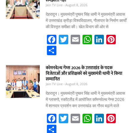
समझौता नहीं
Jain TV Live
August 8, 2026
देहरादून। मुख्यमंत्री पुष्कर सिंह धामी ने मुख्यमंत्री आवास
में उत्तराखंड क्रीड़ा विश्वविद्यालय, गौलापार के निर्माण कार्यों
की विस्तृत समीक्षा की। खेल विभाग की ओर से
F
T
E
W
Li
Pi
a
w
m
h
n
nt
S
c
itt
ai
at
k
er
h
e
er
l
s
e
e
ar
कॉमनवेल्थ गेम्स 2026 के उत्तराखंड के पदक
विजेताओं और प्रशिक्षकों को मुख्यमंत्री धामी ने किया
b
A
dI
st
e
सम्मानित
Jain TV Live
o
August 8, 2026
p
n
o
p
देहरादून। मुख्यमंत्री पुष्कर सिंह धामी ने मुख्यमंत्री आवास
में ग्लासगो, स्कॉटलैंड में आयोजित कॉमनवेल्थ गेम्स 2026
k
में शानदार प्रदर्शन कर उत्तराखंड का गौरव बढ़ाने वाले
F
T
E
W
Li
Pi
a
w
m
h
n
nt
S