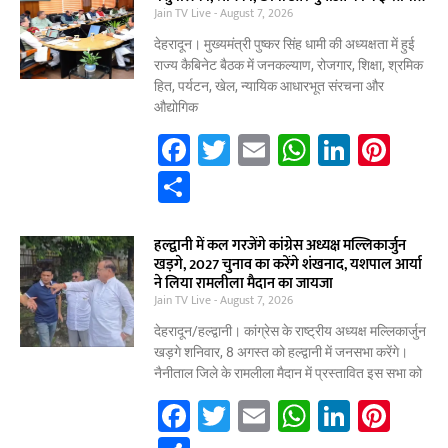
b
A
dI
st
e
Jain TV Live
August 7, 2026
o
p
n
देहरादून। मुख्यमंत्री पुष्कर सिंह धामी की अध्यक्षता में हुई
o
p
राज्य कैबिनेट बैठक में जनकल्याण, रोजगार, शिक्षा, श्रमिक
हित, पर्यटन, खेल, न्यायिक आधारभूत संरचना और
k
औद्योगिक
F
T
E
W
Li
Pi
a
w
m
h
n
nt
S
c
itt
ai
at
k
er
h
e
er
l
s
e
e
ar
हल्द्वानी में कल गरजेंगे कांग्रेस अध्यक्ष मल्लिकार्जुन
खड़गे, 2027 चुनाव का करेंगे शंखनाद, यशपाल आर्या
b
A
dI
st
e
ने लिया रामलीला मैदान का जायजा
Jain TV Live
o
August 7, 2026
p
n
o
p
देहरादून/हल्द्वानी। कांग्रेस के राष्ट्रीय अध्यक्ष मल्लिकार्जुन
खड़गे शनिवार, 8 अगस्त को हल्द्वानी में जनसभा करेंगे।
k
नैनीताल जिले के रामलीला मैदान में प्रस्तावित इस सभा को
F
T
E
W
Li
Pi
a
w
m
h
n
nt