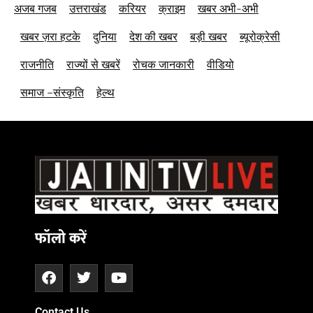
अजब गजब
उत्तराखंड
करियर
क्राइम
खबर अभी-अभी
खबर ज़रा हटके
दुनिया
देश की खबर
बड़ी खबर
ब्यूरोक्रेसी
राजनीति
राज्यों से खबरें
रोचक जानकारी
वीडियो
समाज –संस्कृति
हेल्थ
फॉलो करें
Contact Us