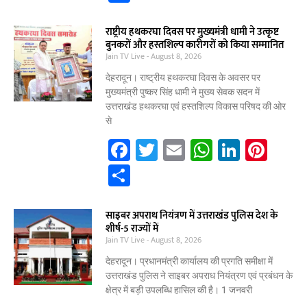
c
itt
ai
at
k
er
h
e
er
l
s
e
e
ar
राष्ट्रीय हथकरघा दिवस पर मुख्यमंत्री धामी ने उत्कृष्ट
बुनकरों और हस्तशिल्प कारीगरों को किया सम्मानित
b
A
dI
st
e
Jain TV Live
August 8, 2026
o
p
n
देहरादून। राष्ट्रीय हथकरघा दिवस के अवसर पर
o
p
मुख्यमंत्री पुष्कर सिंह धामी ने मुख्य सेवक सदन में
उत्तराखंड हथकरघा एवं हस्तशिल्प विकास परिषद की ओर
k
से
F
T
E
W
Li
Pi
a
w
m
h
n
nt
S
c
itt
ai
at
k
er
h
e
er
l
s
e
e
ar
साइबर अपराध नियंत्रण में उत्तराखंड पुलिस देश के
शीर्ष-5 राज्यों में
b
A
dI
st
e
Jain TV Live
August 8, 2026
o
p
n
देहरादून। प्रधानमंत्री कार्यालय की प्रगति समीक्षा में
o
p
उत्तराखंड पुलिस ने साइबर अपराध नियंत्रण एवं प्रबंधन के
क्षेत्र में बड़ी उपलब्धि हासिल की है। 1 जनवरी
k