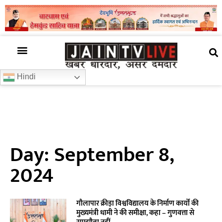
अजब गजब
खबर अभी-अभी
खबर ज़रा हटके
देश की खबर
राज्यों से खबरें
रोचक जानकारी
समाज –संस्कृति
Hindi
Day: September 8,
2024
गौलापार क्रीड़ा विश्वविद्यालय के निर्माण कार्यों की
मुख्यमंत्री धामी ने की समीक्षा, कहा – गुणवत्ता से