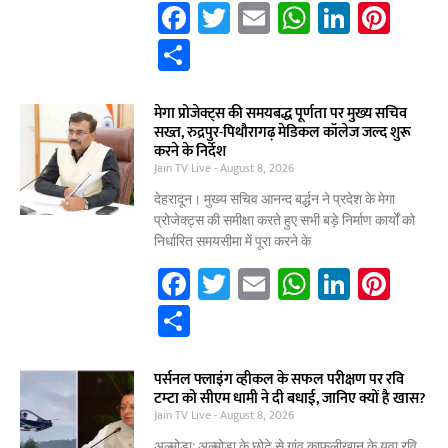
F
T
E
W
Li
Pi
a
w
m
h
n
nt
S
c
itt
ai
at
k
er
h
e
er
l
s
e
e
ar
मेगा प्रोजेक्ट्स की समयबद्ध पूर्णता पर मुख्य सचिव
सख्त, रुद्रपुर-पिथौरागढ़ मेडिकल कॉलेज जल्द शुरू
b
A
dI
st
e
करने के निर्देश
Jain TV Live
o
August 8, 2026
p
n
o
p
देहरादून। मुख्य सचिव आनन्द बर्द्धन ने प्रदेश के मेगा
प्रोजेक्ट्स की समीक्षा करते हुए सभी बड़े निर्माण कार्यों को
k
निर्धारित समयसीमा में पूरा करने के
F
T
E
W
Li
Pi
a
w
m
h
n
nt
S
c
itt
ai
at
k
er
h
e
er
l
s
e
e
ar
पर्सनल फ्लाइंग व्हीकल के सफल परीक्षण पर रवि
टम्टा को सीएम धामी ने दी बधाई, जानिए क्यों है खास?
b
A
dI
st
e
Jain TV Live
August 8, 2026
o
p
n
अल्मोड़ा: अल्मोड़ा के छोटे से गांव काफलीखान के युवा रवि