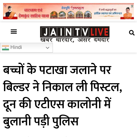
अजब गजब
खबर अभी-अभी
खबर ज़रा हटके
देश की खबर
राज्यों से खबरें
रोचक जानकारी
समाज –संस्कृति
Hindi
बच्चों के पटाखा जलाने पर
बिल्डर ने निकाल ली पिस्टल,
दून की एटीएस कालोनी में
बुलानी पड़ी पुलिस