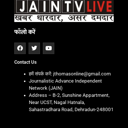
फॉलो करें
Contact Us
हमें संपर्क करें: jthomasonline@gmail.com
Journalistic Advance Independent
Network (JAIN)
Address – B-2, Sunshine Appartment,
Near UCST, Nagal Hatnala,
Sahastradhara Road, Dehradun-248001
Marketing hack 4U