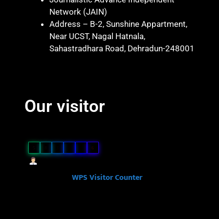
Network (JAIN)
Address – B-2, Sunshine Appartment,
Near UCST, Nagal Hatnala,
Sahastradhara Road, Dehradun-248001
Marketing hack 4U
Marketing Hack4 U
7k Network
Blinkit Franchise Cost
Ask Daman
Our visitor
Our Visitor
5
8
3
8
2
6
Users Today : 99
Powered By
WPS Visitor Counter
Ask Daman
Link Dot
Law Scholar Hub
Ai Assistica
7k Network
News Portal Development Company in India