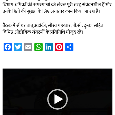
विभाग श्रमिकों की समस्याओं को लेकर पूरी तरह संवेदनशील हैं और
उनके हितों की सुरक्षा के लिए लगातार काम किया जा रहा है।
बैठक में श्रीधर बाबू अडांकी, सौरव गहरवार, पी.सी. दुम्का सहित
विभिन्न औद्योगिक संगठनों के प्रतिनिधि मौजूद रहे।
Fa
T
E
W
Li
Pi
S
ce
wi
m
h
nk
nt
h
b
tt
ail
at
e
er
ar
7k Network
Blinkit Franchise Cost
Ask Daman
o
er
sA
dI
es
e
Video
ok
p
n
t
Player
p