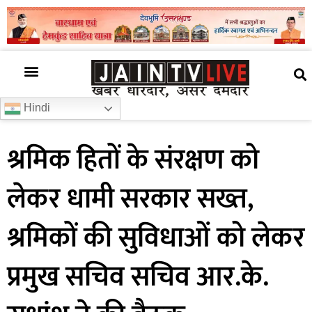
अजब गजब
खबर अभी-अभी
खबर ज़रा हटके
देश की खबर
राज्यों से खबरें
रोचक जानकारी
समाज –संस्कृति
Hindi
श्रमिक हितों के संरक्षण को
लेकर धामी सरकार सख्त,
श्रमिकों की सुविधाओं को लेकर
प्रमुख सचिव सचिव आर.के.