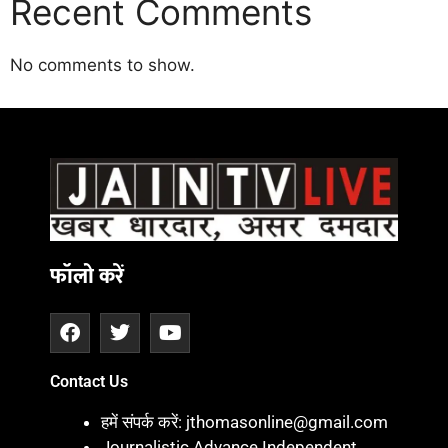
Recent Comments
No comments to show.
Daman
ot
iot
cholar Hub
istica
twork
ortal Development Company in India
फॉलो करें
Contact Us
हमें संपर्क करें: jthomasonline@gmail.com
Journalistic Advance Independent