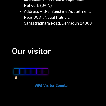
Network (JAIN)
Address – B-2, Sunshine Appartment,
Near UCST, Nagal Hatnala,
Sahastradhara Road, Dehradun-248001
Marketing hack 4U
Marketing Hack4 U
7k Network
Blinkit Franchise Cost
Ask Daman
Our visitor
Our Visitor
5
8
3
8
1
4
Users Today : 87
Powered By
WPS Visitor Counter
Ask Daman
Link Dot
Law Scholar Hub
Ai Assistica
7k Network
News Portal Development Company in India