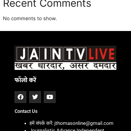
Recent Comments
No comments to show.
Daman
ot
iot
cholar Hub
istica
twork
ortal Development Company in India
फॉलो करें
Contact Us
हमें संपर्क करें: jthomasonline@gmail.com
Journalistic Advance Independent