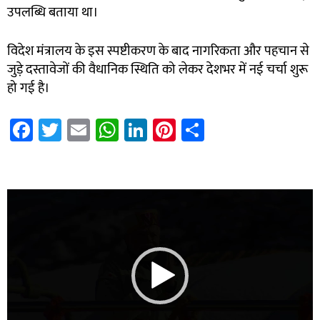
उपलब्धि बताया था।
विदेश मंत्रालय के इस स्पष्टीकरण के बाद नागरिकता और पहचान से
जुड़े दस्तावेजों की वैधानिक स्थिति को लेकर देशभर में नई चर्चा शुरू
हो गई है।
Fa
T
E
W
Li
Pi
S
ce
wi
m
h
nk
nt
h
b
tt
ail
at
e
er
ar
7k Network
Blinkit Franchise Cost
Ask Daman
o
er
sA
dI
es
e
Video
ok
p
n
t
Player
p