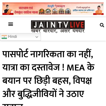
अजब गजब
खबर अभी-अभी
खबर ज़रा हटके
देश की खबर
राज्यों से खबरें
रोचक जानकारी
समाज –संस्कृति
Hindi
पासपोर्ट नागरिकता का नहीं,
यात्रा का दस्तावेज ! MEA के
बयान पर छिड़ी बहस, विपक्ष
और बुद्धिजीवियों ने उठाए