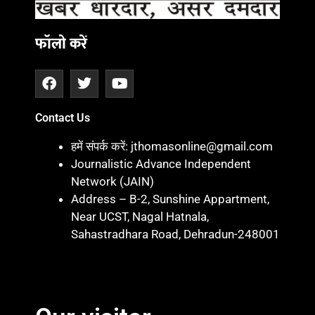
फॉलो करें
Contact Us
हमें संपर्क करें: jthomasonline@gmail.com
Journalistic Advance Independent
Network (JAIN)
Address – B-2, Sunshine Appartment,
Near UCST, Nagal Hatnala,
Sahastradhara Road, Dehradun-248001
Marketing hack 4U
Marketing Hack4 U
7k Network
Blinkit Franchise Cost
Ask Daman