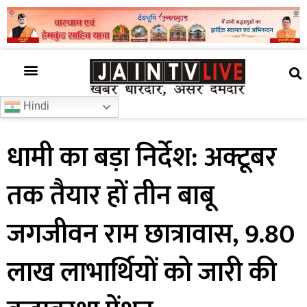
अजब गजब
खबर अभी-अभी
खबर ज़रा हटके
देश की खबर
राज्यों से खबरें
रोचक जानकारी
समाज –संस्कृति
Hindi
धामी का बड़ा निर्देश: अक्टूबर
तक तैयार हों तीन बाबू
जगजीवन राम छात्रावास, 9.80
लाख लाभार्थियों को जारी की