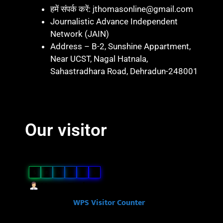
हमें संपर्क करें: jthomasonline@gmail.com
Journalistic Advance Independent
Network (JAIN)
Address – B-2, Sunshine Appartment,
Near UCST, Nagal Hatnala,
Sahastradhara Road, Dehradun-248001
Marketing hack 4U
Marketing Hack4 U
7k Network
Blinkit Franchise Cost
Ask Daman
Our visitor
Our Visitor
5
8
3
8
8
5
Users Today : 38
Powered By
WPS Visitor Counter
Ask Daman
Link Dot
Law Scholar Hub
Ai Assistica
7k Network