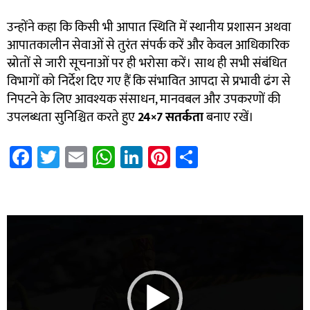
उन्होंने कहा कि किसी भी आपात स्थिति में स्थानीय प्रशासन अथवा
आपातकालीन सेवाओं से तुरंत संपर्क करें और केवल आधिकारिक
स्रोतों से जारी सूचनाओं पर ही भरोसा करें। साथ ही सभी संबंधित
विभागों को निर्देश दिए गए हैं कि संभावित आपदा से प्रभावी ढंग से
निपटने के लिए आवश्यक संसाधन, मानवबल और उपकरणों की
उपलब्धता सुनिश्चित करते हुए
24×7
सतर्कता
बनाए रखें।
Fa
T
E
W
Li
Pi
S
ce
wi
m
h
nk
nt
h
b
tt
ail
at
e
er
ar
7k Network
Blinkit Franchise Cost
Ask Daman
o
er
sA
dI
es
e
Video
ok
p
n
t
Player
p