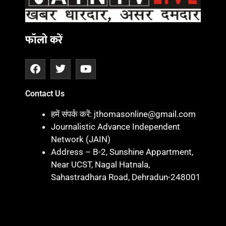
फॉलो करें
Contact Us
हमें संपर्क करें: jthomasonline@gmail.com
Journalistic Advance Independent
Network (JAIN)
Address – B-2, Sunshine Appartment,
Near UCST, Nagal Hatnala,
Sahastradhara Road, Dehradun-248001
Marketing hack 4U
Marketing Hack4 U
7k Network
Blinkit Franchise Cost
Ask Daman