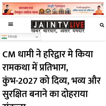
अजब गजब
खबर अभी-अभी
खबर ज़रा हटके
देश की खबर
राज्यों से खबरें
रोचक जानकारी
समाज –संस्कृति
Hindi
CM धामी ने हरिद्वार मे किया
रामकथा में प्रतिभाग,
कुंभ-2027 को दिव्य, भव्य और
सुरक्षित बनाने का दोहराया