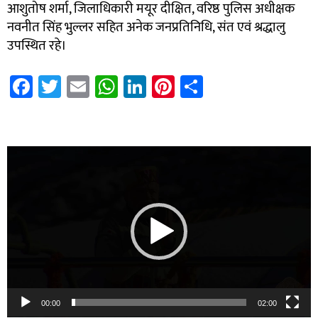
आशुतोष शर्मा, जिलाधिकारी मयूर दीक्षित, वरिष्ठ पुलिस अधीक्षक
नवनीत सिंह भुल्लर सहित अनेक जनप्रतिनिधि, संत एवं श्रद्धालु
उपस्थित रहे।
Fa
T
E
W
Li
Pi
S
ce
wi
m
h
nk
nt
h
b
tt
ail
at
e
er
ar
7k Network
Blinkit Franchise Cost
Ask Daman
o
er
sA
dI
es
e
Video
ok
p
n
t
Player
p
00:00
02:00