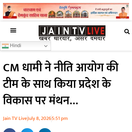
अजब गजब
खबर अभी-अभी
खबर ज़रा हटके
देश की खबर
राज्यों से खबरें
रोचक जानकारी
समाज –संस्कृति
Hindi
CM धामी ने नीति आयोग की
टीम के साथ किया प्रदेश के
विकास पर मंथन…
Jain TV Live
July 8, 2026
5:51 pm