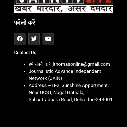
फॉलो करें
Contact Us
हमें संपर्क करें: jthomasonline@gmail.com
Journalistic Advance Independent
Network (JAIN)
Address – B-2, Sunshine Appartment,
Near UCST, Nagal Hatnala,
Sahastradhara Road, Dehradun-248001
Marketing hack 4U
Marketing Hack4 U
7k Network
Blinkit Franchise Cost
Ask Daman