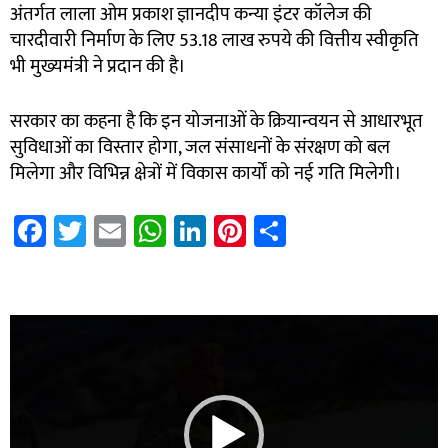
अंतर्गत लाला ओम प्रकाश ज्ञानदीप कन्या इंटर कॉलेज की
चारदीवारी निर्माण के लिए 53.18 लाख रुपये की वित्तीय स्वीकृति
भी मुख्यमंत्री ने प्रदान की है।
सरकार का कहना है कि इन योजनाओं के क्रियान्वयन से आधारभूत
सुविधाओं का विस्तार होगा, जल संसाधनों के संरक्षण को बल
मिलेगा और विभिन्न क्षेत्रों में विकास कार्यों को नई गति मिलेगी।
Fa
T
E
W
Li
Pi
S
ce
wi
m
h
nk
nt
h
b
tt
ail
at
e
er
ar
7k Network
Blinkit Franchise Cost
Ask Daman
o
er
sA
dI
es
e
Video
ok
p
n
t
Player
p