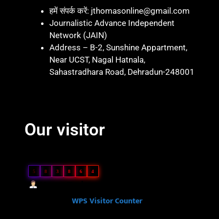
हमें संपर्क करें: jthomasonline@gmail.com
Journalistic Advance Independent
Network (JAIN)
Address – B-2, Sunshine Appartment,
Near UCST, Nagal Hatnala,
Sahastradhara Road, Dehradun-248001
Marketing hack 4U
Marketing Hack4 U
7k Network
Blinkit Franchise Cost
Ask Daman
Our visitor
Our Visitor
5
8
3
8
6
4
Users Today : 17
Powered By
WPS Visitor Counter
Ask Daman
Link Dot
Law Scholar Hub