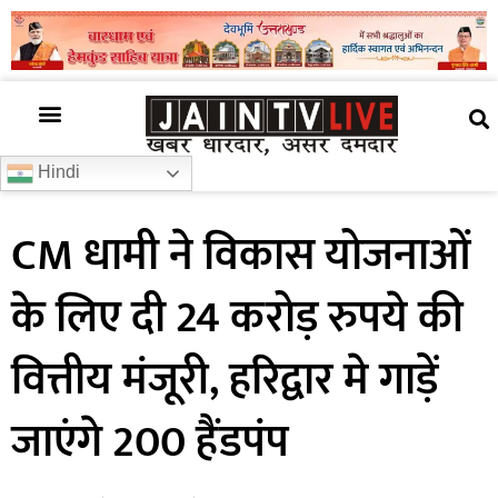
अजब गजब
खबर अभी-अभी
खबर ज़रा हटके
देश की खबर
राज्यों से खबरें
रोचक जानकारी
समाज –संस्कृति
Hindi
CM धामी ने विकास योजनाओं
के लिए दी 24 करोड़ रुपये की
वित्तीय मंजूरी, हरिद्वार मे गाड़ें
जाएंगे 200 हैंडपंप