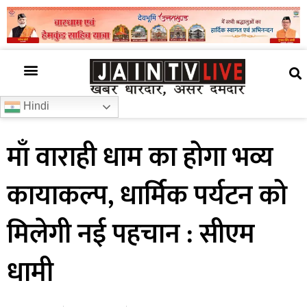
अजब गजब
खबर अभी-अभी
खबर ज़रा हटके
देश की खबर
राज्यों से खबरें
रोचक जानकारी
समाज –संस्कृति
Hindi
माँ वाराही धाम का होगा भव्य
कायाकल्प, धार्मिक पर्यटन को
मिलेगी नई पहचान : सीएम
धामी