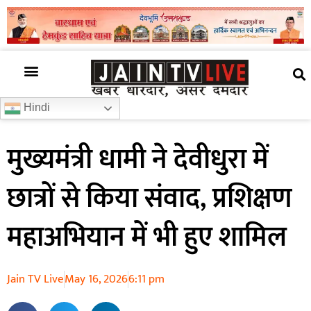
अजब गजब
खबर अभी-अभी
खबर ज़रा हटके
देश की खबर
राज्यों से खबरें
रोचक जानकारी
समाज –संस्कृति
Hindi
मुख्यमंत्री धामी ने देवीधुरा में
छात्रों से किया संवाद, प्रशिक्षण
महाअभियान में भी हुए शामिल
Jain TV Live
May 16, 2026
6:11 pm